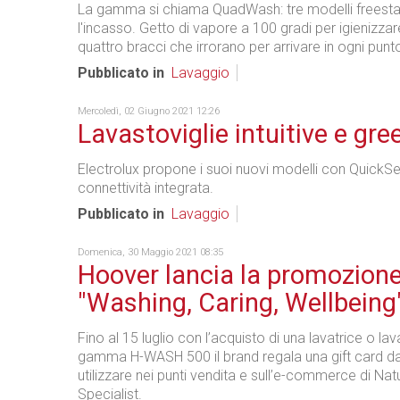
La gamma si chiama QuadWash: tre modelli freesta
l'incasso. Getto di vapore a 100 gradi per igienizzare
quattro bracci che irrorano per arrivare in ogni punt
Pubblicato in
Lavaggio
Mercoledì, 02 Giugno 2021 12:26
Lavastoviglie intuitive e gre
Electrolux propone i suoi nuovi modelli con QuickSe
connettività integrata.
Pubblicato in
Lavaggio
Domenica, 30 Maggio 2021 08:35
Hoover lancia la promozion
"Washing, Caring, Wellbeing
Fino al 15 luglio con l’acquisto di una lavatrice o la
gamma H-WASH 500 il brand regala una gift card d
utilizzare nei punti vendita e sull’e-commerce di Nat
Specialist.