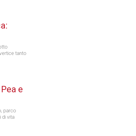
a:
otto
 vertice tanto
 Pea e
o, parco
 di vita