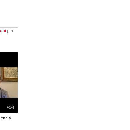
qui
per
6:54
itorio