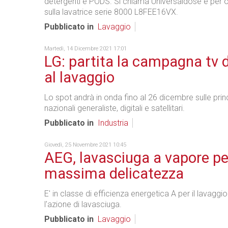
detergenti e PODS. Si chiama Universaldose e per o
sulla lavatrice serie 8000 L8FEE16VX.
Pubblicato in
Lavaggio
Martedì, 14 Dicembre 2021 17:01
LG: partita la campagna tv 
al lavaggio
Lo spot andrà in onda fino al 26 dicembre sulle princ
nazionali generaliste, digitali e satellitari.
Pubblicato in
Industria
Giovedì, 25 Novembre 2021 10:45
AEG, lavasciuga a vapore pe
massima delicatezza
E' in classe di efficienza energetica A per il lavaggi
l'azione di lavasciuga.
Pubblicato in
Lavaggio