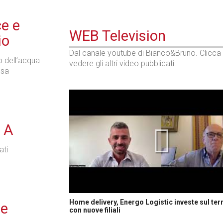
ce e
WEB Television
io
Dal canale youtube di Bianco&Bruno. Clicca
o dell’acqua
vedere gli altri video pubblicati.
nsa
e A
ati
Home delivery, Energo Logistic investe sul terr
ie
con nuove filiali