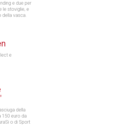
nding e due per
 le stoviglie, e
o della vasca.
en
lect e
e
"
vasciuga della
a 150 euro da
uraSi o di Sport