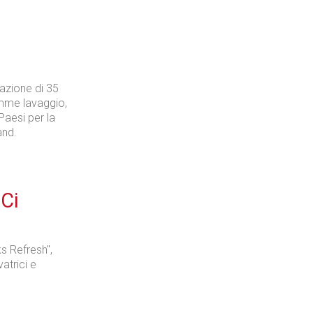
zazione di 35
gamme lavaggio,
Paesi per la
and.
 Ci
s Refresh",
vatrici e