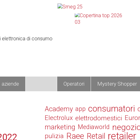
e aziende
Prodotti
Operatori
Mystery Shopper
o
consumatori
Academy
app
Electrolux
elettrodomestici
Euro
negozi
marketing
Mediaworld
retailer
Raee
Retail
 2022
pulizia