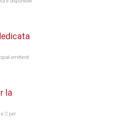
ra è disponibile
Tecnologie
dedicata
ipali emittenti
Industria
r la
Prima dello shopping
o e C per