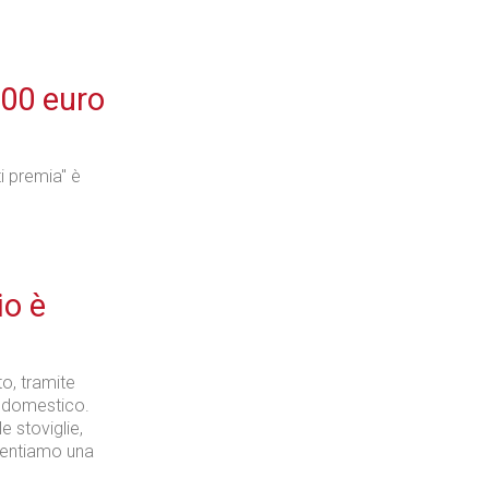
100 euro
i premia" è
io è
to, tramite
e domestico.
e stoviglie,
esentiamo una