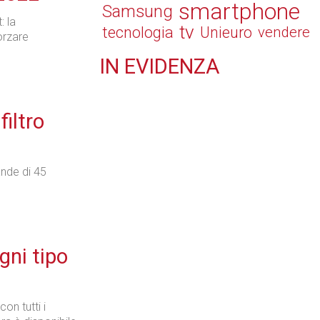
smartphone
Samsung
: la
tv
tecnologia
Unieuro
vendere
orzare
IN
EVIDENZA
Tecnologie
filtro
ande di 45
Retail
gni tipo
Il Blog di Nathan (vita da negozio)
on tutti i