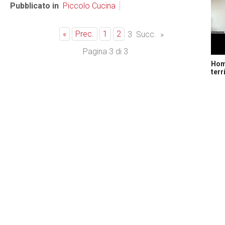
Pubblicato in
Piccolo Cucina
«
Prec.
1
2
3
Succ.
»
Pagina 3 di 3
Home
terr