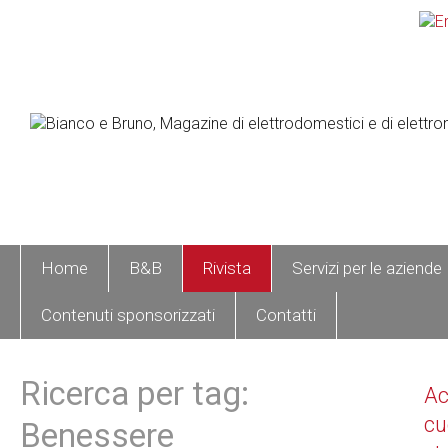
Home
B&B
Rivista
Servizi per le aziende
Contenuti sponsorizzati
Contatti
Ricerca per tag:
A
cu
Benessere