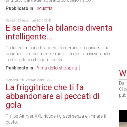
sfruttato dal trade, soprattutto quello fisico".
Pubblicato in
Industria
Giovedì, 05 Settembre 2019 08:49
E se anche la bilancia diventa
intelligente...
Da lunedì milioni di studenti torneranno a chinarsi sui
banchi di scuola, mentre milioni di genitori inizieranno
la dieta dopo i bagordi estivi.
Pubblicato in
Prima dello shopping
WE
Mercoledì, 20 Febbraio 2019 17:27
Dal
La friggitrice che ti fa
Cli
abbandonare ai peccati di
pubb
gola
Philips Airfryer XXL riduce i grassi senza eliminare il
gusto.