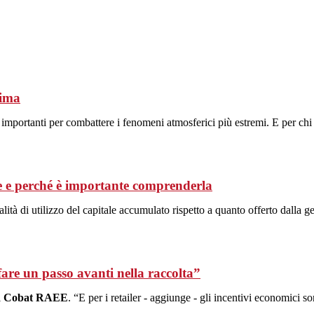
lima
e importanti per combattere i fenomeni atmosferici più estremi. E per chi
gge e perché è importante comprenderla
alità di utilizzo del capitale accumulato rispetto a quanto offerto dalla 
re un passo avanti nella raccolta”
i
Cobat RAEE
. “E per i retailer - aggiunge - gli incentivi economici s