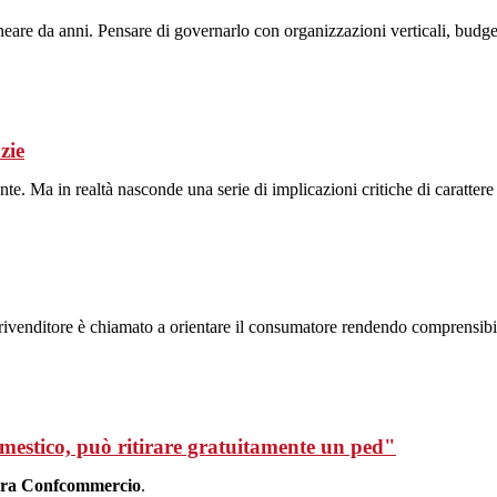
neare da anni. Pensare di governarlo con organizzazioni verticali, budge
zie
te. Ma in realtà nasconde una serie di implicazioni critiche di carattere
l rivenditore è chiamato a orientare il consumatore rendendo comprensibile 
omestico, può ritirare gratuitamente un ped"
ra Confcommercio
.