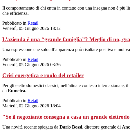
Il comportamento di chi entra in contatto con una insegna non è più li
che efficienza.
Pubblicato in
Retail
Venerdì, 05 Giugno 2026 18:12
L’azienda è una “grande famiglia”? Meglio di no, gra
Una espressione che solo all’apparenza può risultare positiva e motivan
Pubblicato in
Retail
Venerdì, 05 Giugno 2026 03:36
Crisi energetica e ruolo del retailer
Per gli elettrodomestici classici, nell’attuale contesto internazionale, i
da
Eumetra.
Pubblicato in
Retail
Martedì, 02 Giugno 2026 18:04
"Se il negoziante consegna a casa un grande elettrod
Una novità recente spiegata da
Dario Bossi
, direttore generale di
Anc