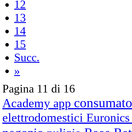
12
13
14
15
Succ.
»
Pagina 11 di 16
consumato
Academy
app
elettrodomestici
Euronic