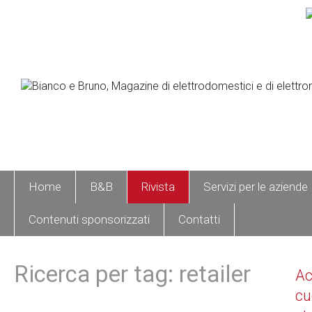
Home
B&B
Rivista
Servizi per le aziende
Contenuti sponsorizzati
Contatti
Ricerca per tag: retailer
A
cu