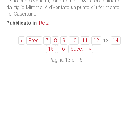
Il suo punto vendita, fondato nel 1982 e ora guidato
dal figlio Mimmo, è diventato un punto di riferimento
nel Casertano.
Pubblicato in
Retail
«
Prec.
7
8
9
10
11
12
14
13
15
16
Succ.
»
Pagina 13 di 16