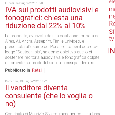
el
Lunedì, 14 Giugno 2021 13:28
IVA sui prodotti audiovisivi e
ma
n
fonografici: chiesta una
Re
riduzione dal 22% al 10%
s
La proposta, avanzata da una coalizione formata da
tv
Aires, Ali, Ancra, Asseprim, Fimi e Univideo, e
presentata all’esame del Parlamento per il decreto-
IN
legge “Sostegni-bis”, ha come obiettivo quello di
sostenere l’editoria audiovisiva e fonografica colpite
duramente sui prodotti fisici dalla crisi pandemica.
Pubblicato in
Retail
Domenica, 13 Giugno 2021 11:22
Il venditore diventa
consulente (che lo voglia o
no)
Contributo di Maurizio Siviero, manager con una lunga