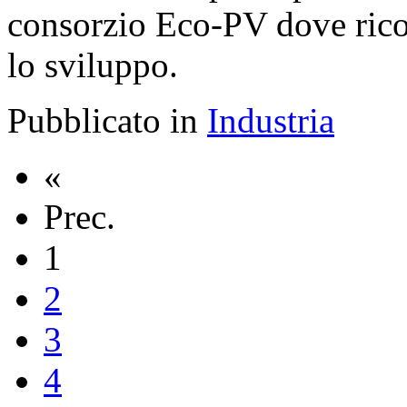
consorzio Eco-PV dove ricop
lo sviluppo.
Pubblicato in
Industria
«
Prec.
1
2
3
4