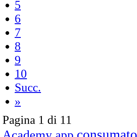
5
6
7
8
9
10
Succ.
»
Pagina 1 di 11
consumato
Academy
app