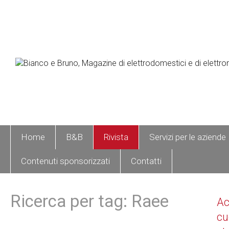
Home
B&B
Rivista
Servizi per le aziende
Contenuti sponsorizzati
Contatti
Ricerca per tag: Raee
A
cu