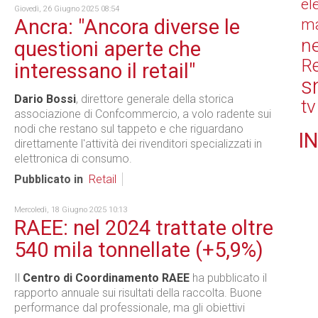
el
Giovedì, 26 Giugno 2025 08:54
Ancra: "Ancora diverse le
ma
n
questioni aperte che
Re
interessano il retail"
s
Dario Bossi
, direttore generale della storica
tv
associazione di Confcommercio, a volo radente sui
nodi che restano sul tappeto e che riguardano
IN
direttamente l'attività dei rivenditori specializzati in
elettronica di consumo.
Pubblicato in
Retail
Mercoledì, 18 Giugno 2025 10:13
RAEE: nel 2024 trattate oltre
540 mila tonnellate (+5,9%)
Il
Centro di Coordinamento RAEE
ha pubblicato il
rapporto annuale sui risultati della raccolta. Buone
performance dal professionale, ma gli obiettivi