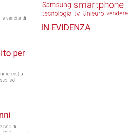
smartphone
Samsung
tv
tecnologia
Unieuro
vendere
ile vendite di
IN
EVIDENZA
Retail
uito per
mmercio) a
Il Blog di Nathan (vita da negozio)
stici ed
Tecnologie
nni
izione di