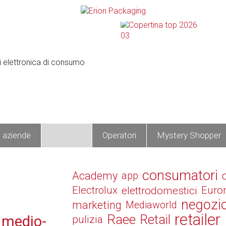
e aziende
Prodotti
Operatori
Mystery Shopper
consumatori
Academy
app
Electrolux
elettrodomestici
Euro
negozi
marketing
Mediaworld
retailer
Raee
Retail
l medio-
pulizia