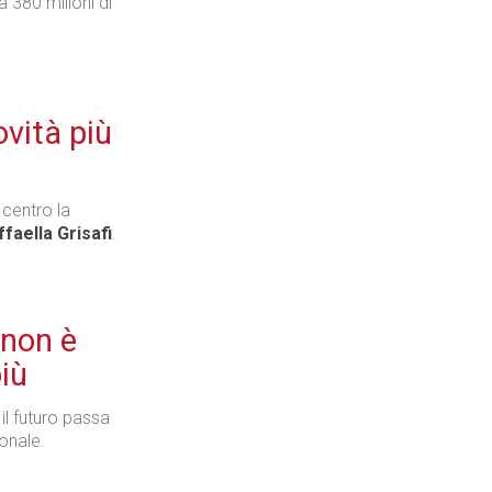
 380 milioni di
Industria
ovità più
 centro la
Prima dello shopping
faella Grisafi
.
 non è
Industria
più
il futuro passa
onale.