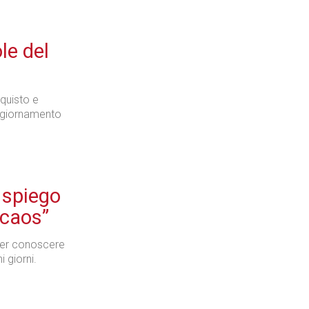
le del
quisto e
aggiornamento
 spiego
 caos”
per conoscere
 giorni.