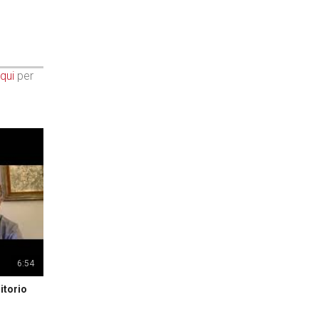
qui
per
6:54
itorio