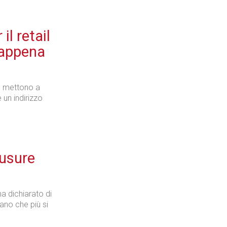
l retail
 appena
 mettono a
 un indirizzo
iusure
a dichiarato di
rano che più si