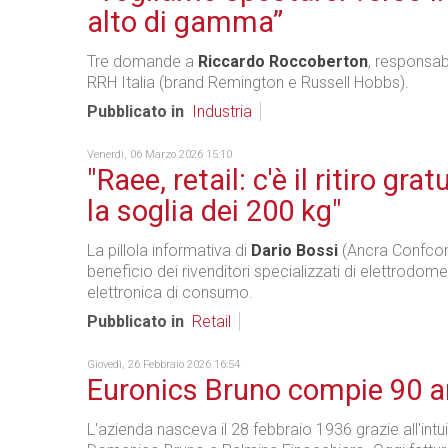
alto di gamma”
Tre domande a
Riccardo Roccoberton
, responsab
RRH Italia (brand Remington e Russell Hobbs).
Pubblicato in
Industria
Venerdì, 06 Marzo 2026 15:10
"Raee, retail: c'è il ritiro grat
la soglia dei 200 kg"
La pillola informativa di
Dario Bossi
(Ancra Confco
beneficio dei rivenditori specializzati di elettrodome
elettronica di consumo.
Pubblicato in
Retail
Giovedì, 26 Febbraio 2026 16:54
Euronics Bruno compie 90 a
L'azienda nasceva il 28 febbraio 1936 grazie all'intu