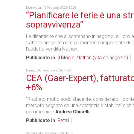
Domenica, 15 Febbraio 2026 10:08
“Pianificare le ferie è una st
sopravvivenza”
Le dinamiche che si scatenano in negozio, e i loro ef
tratta di programmare un momento importante del
l'addetto vendita Nathan.
Pubblicato in
Il Blog di Nathan (vita da negozio)
Lunedì, 09 Febbraio 2026 17:54
CEA (Gaer-Expert), fatturat
+6%
“Risultato molto soddisfacente, considerato il cont
mercato segnato da una sostanziale stabilità” dichiar
commerciale
Andrea Ghiselli
.
Pubblicato in
Retail
Venerdì, 06 Febbraio 2026 08:10