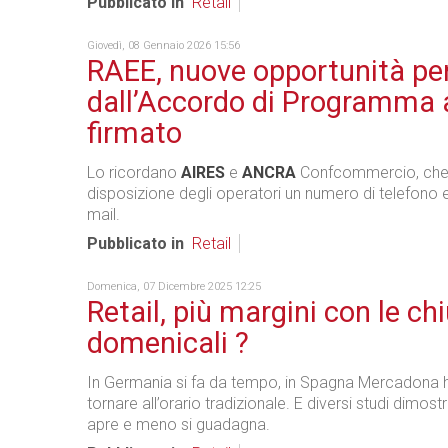
Pubblicato in
Retail
Giovedì, 08 Gennaio 2026 15:56
RAEE, nuove opportunità per i
dall’Accordo di Programma
firmato
Lo ricordano
AIRES
e
ANCRA
Confcommercio, che
disposizione degli operatori un numero di telefono e
mail.
Pubblicato in
Retail
Domenica, 07 Dicembre 2025 12:25
Retail, più margini con le ch
domenicali ?
In Germania si fa da tempo, in Spagna Mercadona h
tornare all’orario tradizionale. E diversi studi dimost
apre e meno si guadagna.