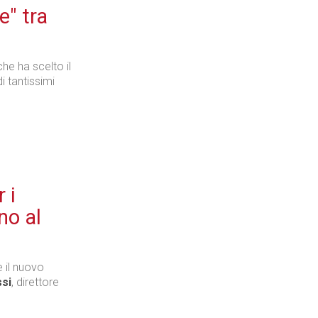
e" tra
 che ha scelto il
i tantissimi
 i
no al
e il nuovo
ssi
, direttore