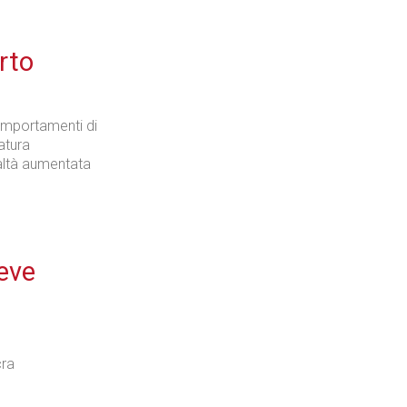
rto
comportamenti di
atura
ealtà aumentata
deve
i
cra