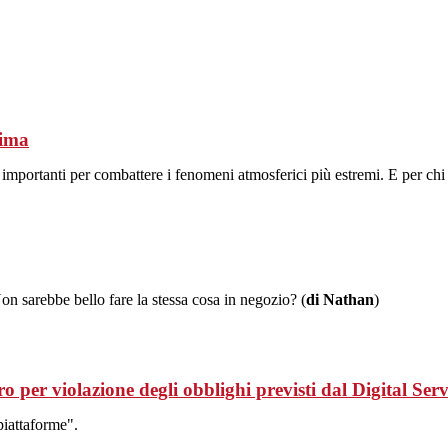
lima
e importanti per combattere i fenomeni atmosferici più estremi. E per chi
n sarebbe bello fare la stessa cosa in negozio? (
di Nathan
)
 per violazione degli obblighi previsti dal Digital Serv
piattaforme".