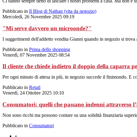
Ci hanno sempre detto di lasciare i nostri problemi a casa. Ma non è 
Pubblicato in
Il Blog di Nathan (vita da negozio)
Mercoledì, 26 Novembre 2025 09:19
"Mi serve davvero un microonde?"
I suggerimenti dell'addetto vendita Gianni quando in negozio si trova a 
Pubblicato in
Prima dello shopping
Venerdì, 07 Novembre 2025 08:54
Il cliente che chiede indietro il doppio della caparra 
Per ogni minuto di attesa in più, in negozio succede il finimondo. E cos
Pubblicato in
Retail
Venerdì, 24 Ottobre 2025 10:10
Consumatori: quelli che passano indenni attraverso l’
Non sono ricchi ma possono contare su una solidità finanziaria superio
Pubblicato in
Consumatori
«