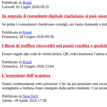
Pubblicato in
Retail
Giovedì, 02 Luglio 2026 09:35
In negozio il consulente digitale ciarlatano si può sma
Se prima i consumatori chiedevano consigli, ora fanno domande a trabo
Pubblicato in
Retail
Domenica, 28 Giugno 2026 09:56
I flussi di traffico (stravolti) nei punti vendita e qualc
Fissare regole alla coda di clienti (ticket, QR code) trasforma l’attesa 
Pubblicato in
Retail
Domenica, 14 Giugno 2026 23:04
L’ossessione dell’urgenza
Siamo continuamente sotto pressione. Che sia per prenotare una vacanza
somigliamo a Indiana Jones inseguito dalla pietra rotolante. Con alcune
Pubblicato in
SlowTech
Sabato, 18 Aprile 2026 17:58