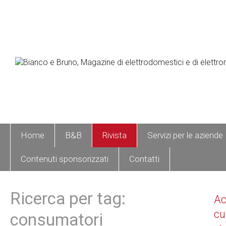
Home
B&B
Rivista
Servizi per le aziende
Contenuti sponsorizzati
Contatti
Ricerca per tag:
A
cu
consumatori