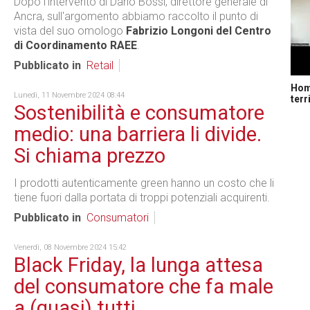
Dopo l'intervento di Dario Bossi, direttore generale di
Ancra, sull'argomento abbiamo raccolto il punto di
vista del suo omologo
Fabrizio Longoni del Centro
di Coordinamento RAEE
.
Pubblicato in
Retail
Home
Lunedì, 11 Novembre 2024 08:44
terr
Sostenibilità e consumatore
medio: una barriera li divide.
Si chiama prezzo
I prodotti autenticamente green hanno un costo che li
tiene fuori dalla portata di troppi potenziali acquirenti.
Pubblicato in
Consumatori
Venerdì, 08 Novembre 2024 15:42
Black Friday, la lunga attesa
del consumatore che fa male
a (quasi) tutti