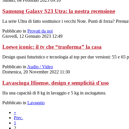
Sabato, 04 Febbraio 2023 09:10
Samsung Galaxy S23 Utra: la nostra recensione
La serie Ultra di fatto sostituisce i vecchi Note. Punti di forza? Pres
Pubblicato in
Provati da noi
Giovedì, 12 Gennaio 2023 12:49
Loewe iconic: il tv che “trasforma” la casa
Design quasi futuristico e tecnologia al top per due versioni: 55 e 65 po
Pubblicato in
Audio / Video
Domenica, 20 Novembre 2022 11:30
Lavasciuga Hisense, design e semplicità d'uso
Ha una capacità di 8 kg in lavaggio e 5 kg in asciugatura.
Pubblicato in
Lavaggio
«
Prec.
1
2