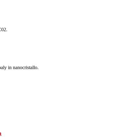
C02.
aly in nanocristallo.
a