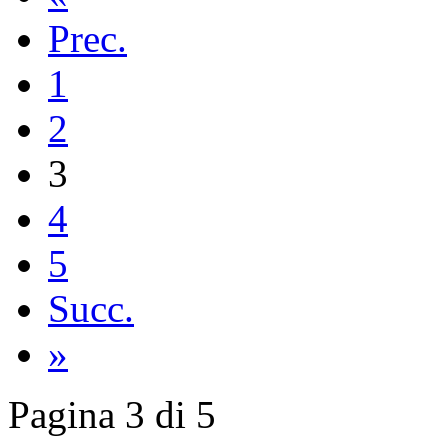
Prec.
1
2
3
4
5
Succ.
»
Pagina 3 di 5