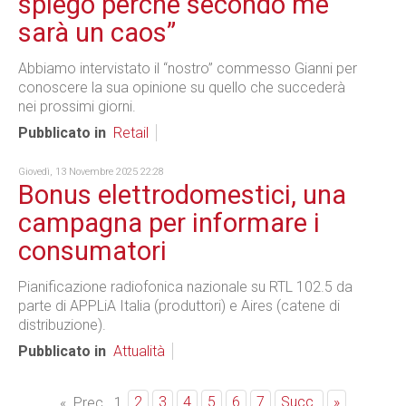
spiego perché secondo me
sarà un caos”
Abbiamo intervistato il “nostro” commesso Gianni per
conoscere la sua opinione su quello che succederà
nei prossimi giorni.
Pubblicato in
Retail
Giovedì, 13 Novembre 2025 22:28
Bonus elettrodomestici, una
campagna per informare i
consumatori
Pianificazione radiofonica nazionale su RTL 102.5 da
parte di APPLiA Italia (produttori) e Aires (catene di
distribuzione).
Pubblicato in
Attualità
2
3
4
5
6
7
Succ.
»
«
Prec.
1