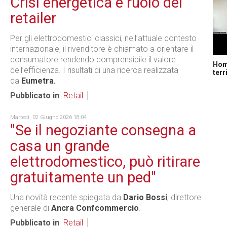
Crisi energetica e ruolo del
retailer
Per gli elettrodomestici classici, nell’attuale contesto
internazionale, il rivenditore è chiamato a orientare il
consumatore rendendo comprensibile il valore
Home
dell’efficienza. I risultati di una ricerca realizzata
terr
da
Eumetra.
Pubblicato in
Retail
Martedì, 02 Giugno 2026 18:04
"Se il negoziante consegna a
casa un grande
elettrodomestico, può ritirare
gratuitamente un ped"
Una novità recente spiegata da
Dario Bossi
, direttore
generale di
Ancra Confcommercio
.
Pubblicato in
Retail