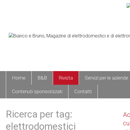
Home
B&B
Rivista
Servizi per le aziende
Contenuti sponsorizzati
Contatti
Ricerca per tag:
A
cu
elettrodomestici