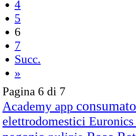
4
5
6
7
Succ.
»
Pagina 6 di 7
consumato
Academy
app
elettrodomestici
Euronic