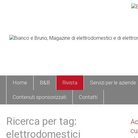
Home
B&B
Rivista
Servizi per le aziende
Contenuti sponsorizzati
Contatti
Ricerca per tag:
A
cu
elettrodomestici