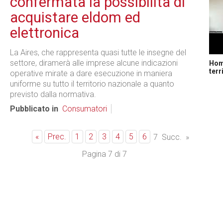
confermata la possibilità di
acquistare eldom ed
elettronica
La Aires, che rappresenta quasi tutte le insegne del
settore, diramerà alle imprese alcune indicazioni
Home
terr
operative mirate a dare esecuzione in maniera
uniforme su tutto il territorio nazionale a quanto
previsto dalla normativa.
Pubblicato in
Consumatori
«
Prec.
1
2
3
4
5
6
7
Succ.
»
Pagina 7 di 7