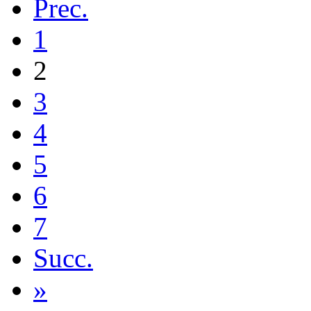
Prec.
1
2
3
4
5
6
7
Succ.
»