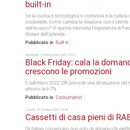
built-in
Se la cucina è tecnologica e connessa e la cultura d
sostenibile, come cambia la relazione con il client
dell’incasso? In questa intervista l’esperienza di Pa
titolare dell’azienda.
Pubblicato in
Built in
Mercoledì, 23 Novembre 2022 13:13
Black Friday: cala la doman
crescono le promozioni
E sull'intero 2022 GfK prevede una diminuzione del
attorno al 6-7%.
Pubblicato in
Consumatori
Lunedì, 24 Ottobre 2022 14:58
Cassetti di casa pieni di RA
Gli italiani conservano non solo gli apparecchi elettri