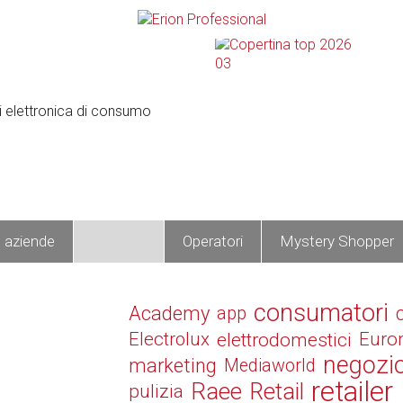
e aziende
Prodotti
Operatori
Mystery Shopper
consumatori
Academy
app
Electrolux
elettrodomestici
Euro
negozi
marketing
Mediaworld
retailer
Raee
Retail
pulizia