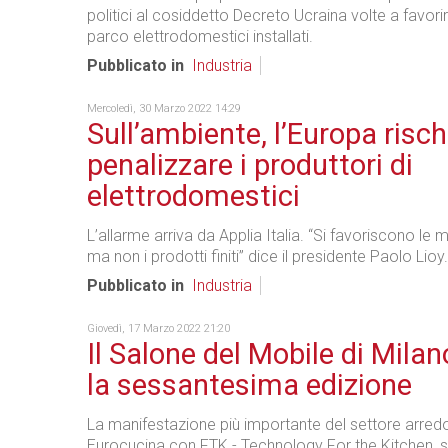
politici al cosiddetto Decreto Ucraina volte a favorir
parco elettrodomestici installati.
Pubblicato in
Industria
Mercoledì, 30 Marzo 2022 14:29
Sull’ambiente, l’Europa risch
penalizzare i produttori di
elettrodomestici
L’allarme arriva da Applia Italia. “Si favoriscono le 
ma non i prodotti finiti” dice il presidente Paolo Lioy.
Pubblicato in
Industria
Giovedì, 17 Marzo 2022 21:20
Il Salone del Mobile di Milan
la sessantesima edizione
La manifestazione più importante del settore arredo
Eurocucina con FTK - Technology For the Kitchen, si 