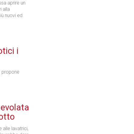
ssa aprire un
i alla
più nuovi ed
ici i
si propone
gevolata
otto
alle lavatrici,