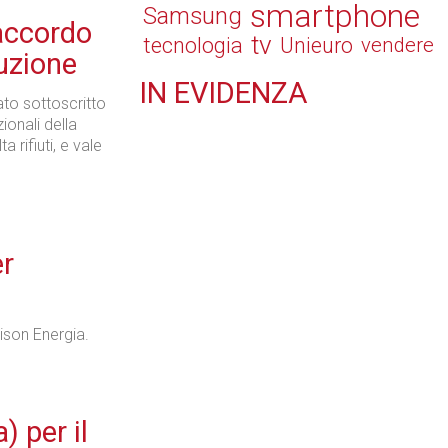
smartphone
Samsung
 accordo
tv
tecnologia
Unieuro
vendere
uzione
IN
EVIDENZA
tato sottoscritto
Retail
onali della
a rifiuti, e vale
Il Blog di Nathan (vita da negozio)
er
ison Energia.
Tecnologie
) per il