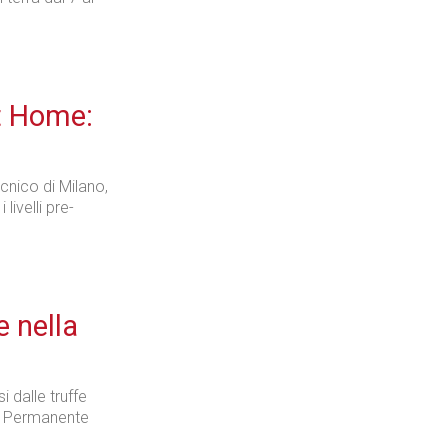
t Home:
cnico di Milano,
livelli pre-
e nella
i dalle truffe
io Permanente