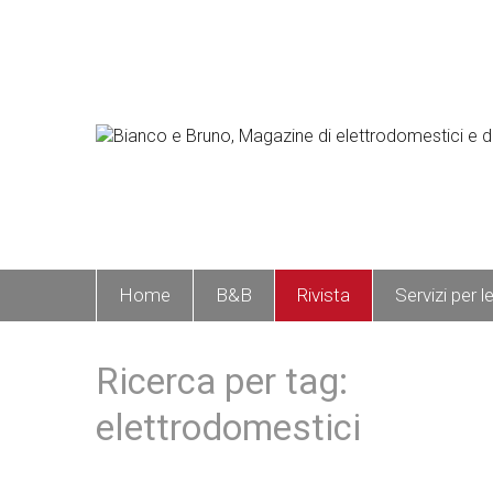
Home
B&B
Rivista
Servizi per l
Ricerca per tag:
elettrodomestici