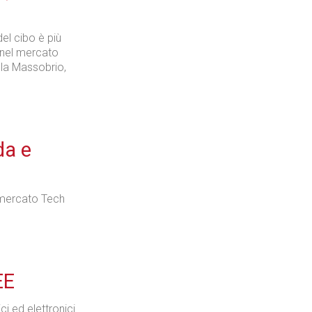
el cibo è più
Industria
e nel mercato
ola Massobrio,
Prima dello shopping
da e
 mercato Tech
Industria
EE
ci ed elettronici