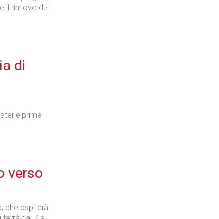
e il rinnovo del
ia di
materie prime
o verso
, che ospiterà
terrà dal 7 al