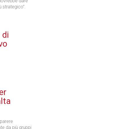
 dovrebbe dare
 strategico”.
 di
vo
er
lta
 parere
e da più gruppi