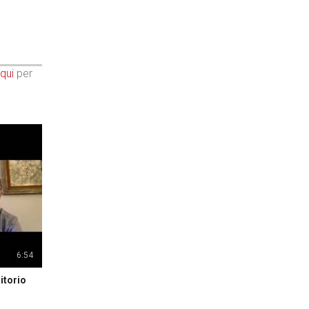
qui
per
6:54
itorio