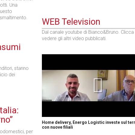
otti. Una
questo
 smaltimento.
WEB Television
Dal canale youtube di Bianco&Bruno. Clicca
vedere gli altri video pubblicati.
nsumi
nditori, stanno
cio dei
alia:
rno”
Home delivery, Energo Logistic investe sul terr
con nuove filiali
rodomestici, per