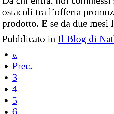
Da chi entra, noi commessi 
ostacoli tra l’offerta promo
prodotto. E se da due mesi
Pubblicato in
Il Blog di Na
«
Prec.
3
4
5
6