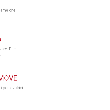
reame che
o
Award. Due
.
I MOVE
i per lavatrici,