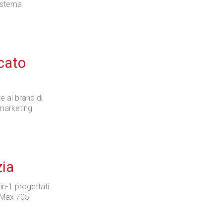
sistema
rcato
e al brand di
 marketing
zia
n-1 progettati
a Max 705