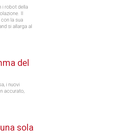
 i robot della
olazione. Il
 con la sua
Industria
and si allarga al
mma del
Prima dello shopping
a, i nuovi
gn accurato,
Industria
 una sola