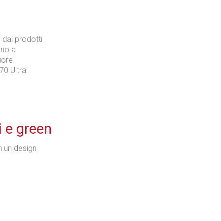
 dai prodotti
fino a
iore
S70 Ultra
i e green
 un design