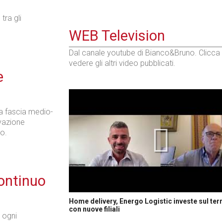
tra gli
WEB Television
Dal canale youtube di Bianco&Bruno. Clicca
vedere gli altri video pubblicati.
e
la fascia medio-
ovazione
so.
continuo
Home delivery, Energo Logistic investe sul terr
con nuove filiali
 ogni