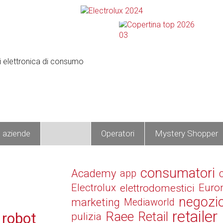
e aziende
Prodotti
Operatori
Mystery Shopper
consumatori
Academy
app
Electrolux
elettrodomestici
Euro
negozi
marketing
Mediaworld
retailer
Raee
Retail
 robot
pulizia