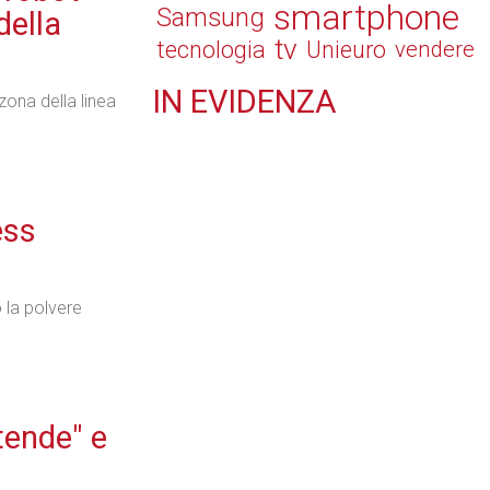
smartphone
Samsung
della
tv
tecnologia
Unieuro
vendere
IN
EVIDENZA
zona della linea
Retail
ess
Il Blog di Nathan (vita da negozio)
 la polvere
Tecnologie
tende" e