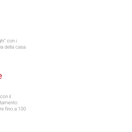
hi" con i
ia della casa.
e
con il
uotamento
e fino a 100