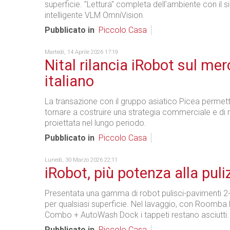
superficie. "Lettura" completa dell'ambiente con il 
intelligente VLM OmniVision.
Pubblicato in
Piccolo Casa
Martedì, 14 Aprile 2026 17:19
Nital rilancia iRobot sul me
italiano
La transazione con il gruppo asiatico Picea permett
tornare a costruire una strategia commerciale e di
proiettata nel lungo periodo.
Pubblicato in
Piccolo Casa
Lunedì, 30 Marzo 2026 22:11
iRobot, più potenza alla puli
Presentata una gamma di robot pulisci-pavimenti 2-i
per qualsiasi superficie. Nel lavaggio, con Roomb
Combo + AutoWash Dock i tappeti restano asciutti.
Pubblicato in
Piccolo Casa