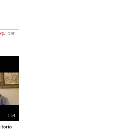
qui
per
6:54
itorio