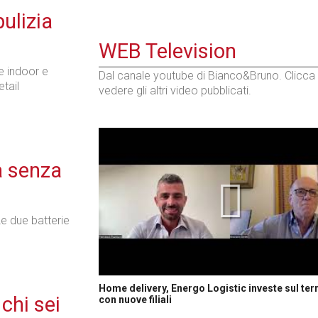
pulizia
WEB Television
e indoor e
Dal canale youtube di Bianco&Bruno. Clicca
etail
vedere gli altri video pubblicati.
a senza
e due batterie
Home delivery, Energo Logistic investe sul terr
chi sei
con nuove filiali