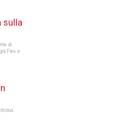
 sulla
nte di
ia Flex e
on
trolux.