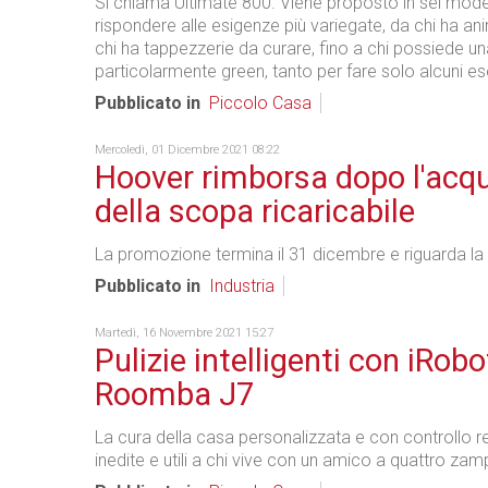
Si chiama Ultimate 800. Viene proposto in sei modell
rispondere alle esigenze più variegate, da chi ha ani
chi ha tappezzerie da curare, fino a chi possiede una
particolarmente green, tanto per fare solo alcuni e
Pubblicato in
Piccolo Casa
Mercoledì, 01 Dicembre 2021 08:22
Hoover rimborsa dopo l'acq
della scopa ricaricabile
La promozione termina il 31 dicembre e riguarda 
Pubblicato in
Industria
Martedì, 16 Novembre 2021 15:27
Pulizie intelligenti con iRobo
Roomba J7
La cura della casa personalizzata e con controllo 
inedite e utili a chi vive con un amico a quattro zam