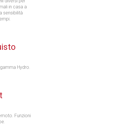
i diversi per
mali in casa a
 sensibilità
sempi.
uisto
la gamma Hydro.
t
remoto. Funzioni
pe.