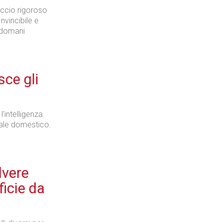
occio rigoroso
Invincibile e
n domani
sce gli
l'intelligenza
male domestico.
lvere
ficie da