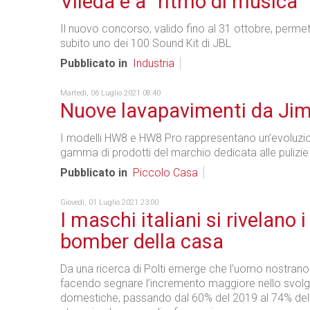
Vileda è a "ritmo di musica"
Il nuovo concorso, valido fino al 31 ottobre, permet
subito uno dei 100 Sound Kit di JBL
Pubblicato in
Industria
Martedì, 06 Luglio 2021 08:40
Nuove lavapavimenti da Ji
I modelli HW8 e HW8 Pro rappresentano un’evoluzio
gamma di prodotti del marchio dedicata alle pulizi
Pubblicato in
Piccolo Casa
Giovedì, 01 Luglio 2021 23:00
I maschi italiani si rivelano i
bomber della casa
Da una ricerca di Polti emerge che l’uomo nostrano s
facendo segnare l’incremento maggiore nello svolge
domestiche, passando dal 60% del 2019 al 74% del