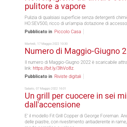
pulitore a vapore
Pulizia di qualsiasi superficie senza detergenti chim
HO.SEV500, ricco di un'ampia dotazione di accessor
Pubblicato in
Piccolo Casa
Martedì, 17 Maggio 2022 10:30
Numero di Maggio-Giugno 
Il numero di Maggio-Giugno 2022 è scaricabile att
link:
https://bit.ly/3lhVo8z.
Pubblicato in
Riviste digitali
Sabato, 07 Maggio 2022 16:01
Un grill per cuocere in sei m
dall'accensione
E' il modello Fit Grill Copper di George Foreman. Anc
delle piastre, con rivestimento antiaderente in rame, 