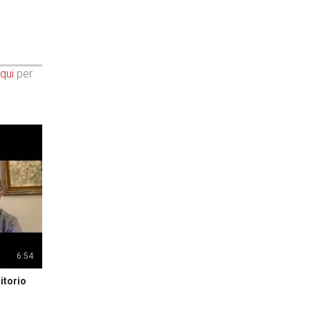
qui
per
6:54
itorio