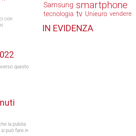
smartphone
Samsung
tv
tecnologia
Unieuro
vendere
ici con
i.
IN
EVIDENZA
Retail
2022
raverso questo
Il Blog di Nathan (vita da negozio)
inuti
Tecnologie
he la pulizia
si può fare in