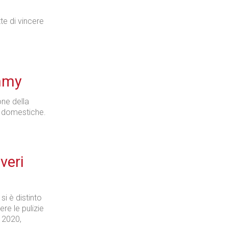
te di vincere
mmy
ne della
e domestiche.
 veri
i è distinto
re le pulizie
 2020,