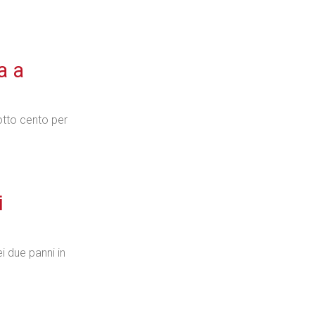
Industria
a a
dotto cento per
Prima dello shopping
i
Industria
i due panni in