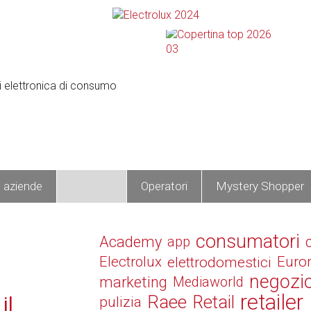
e aziende
Prodotti
Operatori
Mystery Shopper
consumatori
Academy
app
Electrolux
elettrodomestici
Euro
negozi
marketing
Mediaworld
retailer
Raee
Retail
il
pulizia