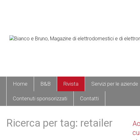
Home
B&B
Rivista
Servizi per le aziende
Contenuti sponsorizzati
Contatti
Ricerca per tag: retailer
A
cu