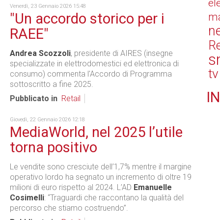
el
Venerdì, 23 Gennaio 2026 15:48
"Un accordo storico per i
ma
n
RAEE"
Re
Andrea Scozzoli
, presidente di AIRES (insegne
s
specializzate in elettrodomestici ed elettronica di
tv
consumo) commenta l'Accordo di Programma
sottoscritto a fine 2025.
IN
Pubblicato in
Retail
Giovedì, 22 Gennaio 2026 12:18
MediaWorld, nel 2025 l’utile
torna positivo
Le vendite sono cresciute dell’1,7% mentre il margine
operativo lordo ha segnato un incremento di oltre 19
milioni di euro rispetto al 2024. L’AD
Emanuelle
Cosimelli
: “Traguardi che raccontano la qualità del
percorso che stiamo costruendo”.