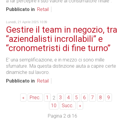
a far percepire il suo valore al consumatore finale".
Pubblicato in
Retail
Lunedì, 21 Aprile 2025 10:39
Gestire il team in negozio, tra
“aziendalisti incrollabili” e
“cronometristi di fine turno”
E’ una semplificazione, e in mezzo ci sono mille
sfumature. Ma questa distinzione aiuta a capire certe
dinamiche sul lavoro.
Pubblicato in
Retail
«
Prec.
1
3
4
5
6
7
8
9
2
10
Succ.
»
Pagina 2 di 16