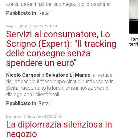
consumatori finali del suo negozio di prossimità.
Pubblicato in
Retail
Venerdì, 12 Settembre 2025 08:13
Servizi al consumatore, Lo
Home
Scrigno (Expert): "Il tracking
terr
delle consegne senza
spendere un euro"
Nicolò Carnesi
e
Salvatore Li Manne
, al vertice
dell'azienda cui fanno capo cinque punti vendita in
Sicilia, raccontano la loro ultima innovazione nel
dialogo con i clienti finali.
Pubblicato in
Retail
Domenica, 07 Settembre 2025 06:16
La diplomazia silenziosa in
negozio