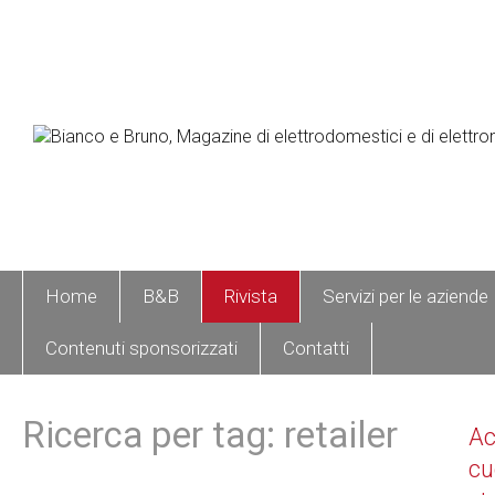
Home
B&B
Rivista
Servizi per le aziende
Contenuti sponsorizzati
Contatti
Ricerca per tag: retailer
A
cu