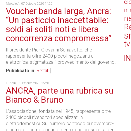
el
Mercoledì, 07 Ottobre 2020 14:26
Voucher banda larga, Ancra:
ma
n
“Un pasticcio inaccettabile:
Re
soldi ai soliti noti e libera
s
concorrenza compromessa”
tv
Il presidente Pier Giovanni Schiavotto, che
IN
rappresenta oltre 2400 piccoli negozianti di
elettronica, stigmatizza il provvedimento del governo.
Pubblicato in
Retail
Lunedì, 05 Ottobre 2020 15:20
ANCRA, parte una rubrica su
Bianco & Bruno
L’associazione, fondata nel 1945, rappresenta oltre
2400 piccoli rivenditori specializzati in
elettrodomestici. Sul numero cartaceo di novembre-
dicembre il primo appuntamento, che proseguirà per