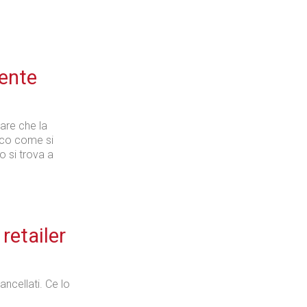
ente
iare che la
Ecco come si
o si trova a
 retailer
ancellati. Ce lo