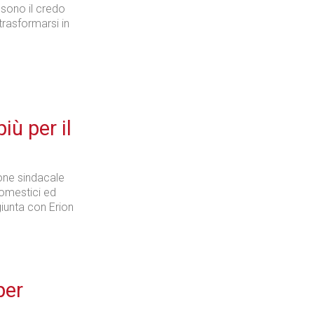
 sono il credo
trasformarsi in
Industria
iù per il
Prima dello shopping
ione sindacale
domestici ed
giunta con Erion
Industria
per