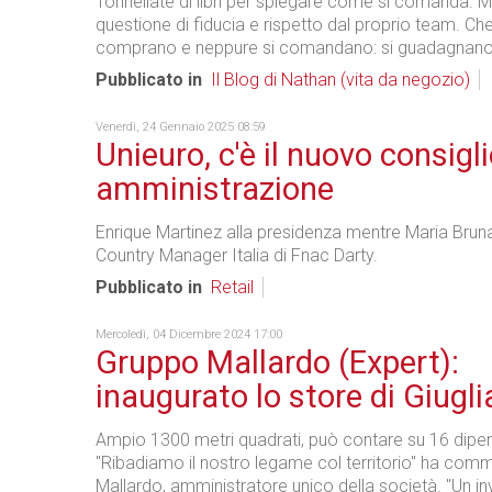
Tonnellate di libri per spiegare come si comanda. Ma
questione di fiducia e rispetto dal proprio team. Che
comprano e neppure si comandano: si guadagnano
Pubblicato in
Il Blog di Nathan (vita da negozio)
Venerdì, 24 Gennaio 2025 08:59
Unieuro, c'è il nuovo consigli
amministrazione
Enrique Martinez alla presidenza mentre Maria Bruna 
Country Manager Italia di Fnac Darty.
Pubblicato in
Retail
Mercoledì, 04 Dicembre 2024 17:00
Gruppo Mallardo (Expert):
inaugurato lo store di Giugl
Ampio 1300 metri quadrati, può contare su 16 dipen
"Ribadiamo il nostro legame col territorio" ha com
Mallardo, amministratore unico della società. "Un in