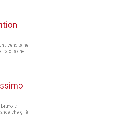
ntion
unti vendita nel
 tra qualche
ossimo
 Bruno e
anda che gli è