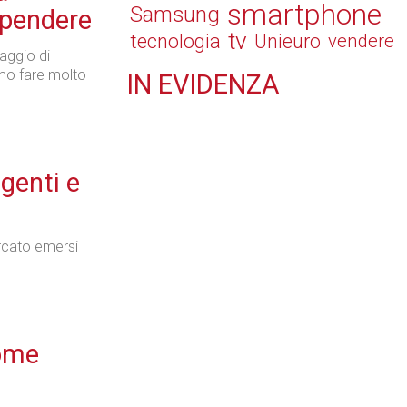
smartphone
Samsung
spendere
tv
tecnologia
Unieuro
vendere
raggio di
mo fare molto
IN
EVIDENZA
Retail
genti e
Il Blog di Nathan (vita da negozio)
ercato emersi
Tecnologie
come