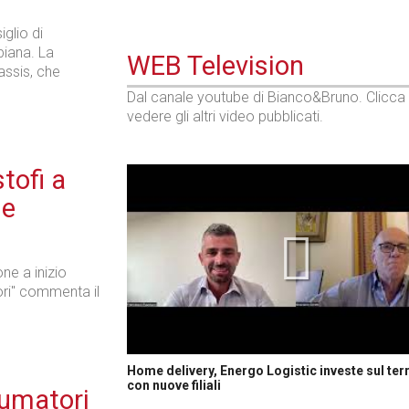
iglio di
piana. La
WEB Television
assis, che
Dal canale youtube di Bianco&Bruno. Clicca
vedere gli altri video pubblicati.
tofi a
ne
ne a inizio
ori" commenta il
Home delivery, Energo Logistic investe sul terr
con nuove filiali
sumatori