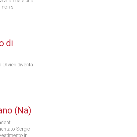
 alla fine è una
 non si
.
o di
Olivieri diventa
iano (Na)
denti.
mentato Sergio
vestimento in