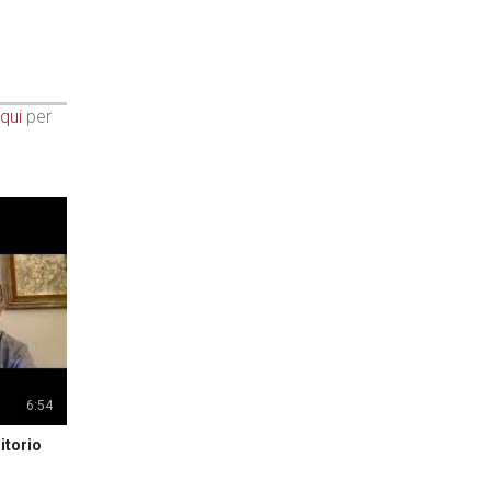
qui
per
6:54
itorio