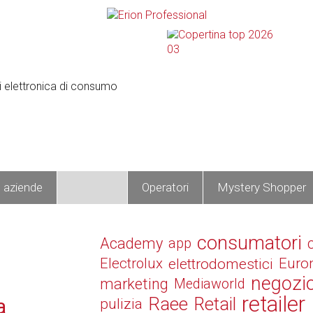
e aziende
Prodotti
Operatori
Mystery Shopper
consumatori
Academy
app
Electrolux
elettrodomestici
Euro
negozi
marketing
Mediaworld
retailer
Raee
Retail
a
pulizia