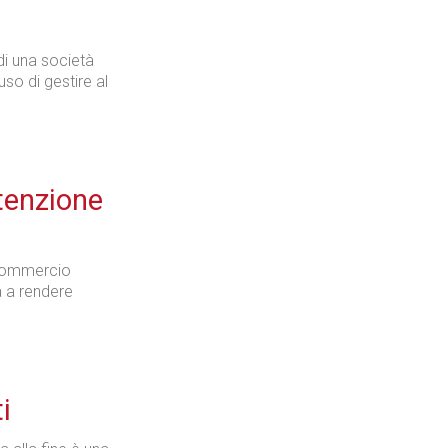
di una società
so di gestire al
tenzione
fcommercio
rà a rendere
i