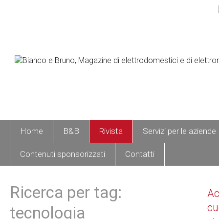
Home
B&B
Rivista
Servizi per le aziende
Contenuti sponsorizzati
Contatti
Ricerca per tag:
A
cu
tecnologia