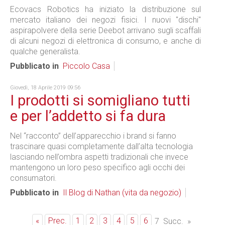
Ecovacs Robotics ha iniziato la distribuzione sul
mercato italiano dei negozi fisici. I nuovi "dischi"
aspirapolvere della serie Deebot arrivano sugli scaffali
di alcuni negozi di elettronica di consumo, e anche di
qualche generalista.
Pubblicato in
Piccolo Casa
Giovedì, 18 Aprile 2019 09:56
I prodotti si somigliano tutti
e per l’addetto si fa dura
Nel “racconto” dell’apparecchio i brand si fanno
trascinare quasi completamente dall’alta tecnologia
lasciando nell’ombra aspetti tradizionali che invece
mantengono un loro peso specifico agli occhi dei
consumatori.
Pubblicato in
Il Blog di Nathan (vita da negozio)
«
Prec.
1
2
3
4
5
6
7
Succ.
»