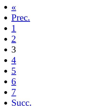
«
Prec.
1
2
3
4
5
6
7
Succ.