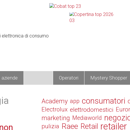
e aziende
Prodotti
Operatori
Mystery Shopper
gia
consumatori
Academy
app
Electrolux
elettrodomestici
Euro
negozi
marketing
Mediaworld
retailer
Raee
Retail
 non
pulizia