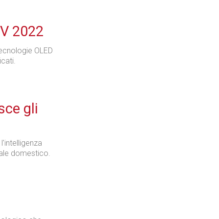
TV 2022
tecnologie OLED
cati.
sce gli
l'intelligenza
male domestico.