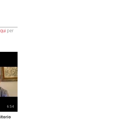
qui
per
6:54
itorio