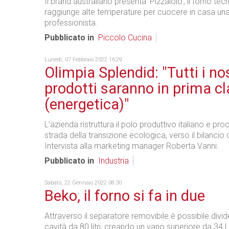
Il brand australiano presenta ‘Pizzaiolo’, il forno te
raggiunge alte temperature per cuocere in casa un
professionista.
Pubblicato in
Piccolo Cucina
Lunedì, 07 Febbraio 2022 16:29
Olimpia Splendid: "Tutti i nos
prodotti saranno in prima c
(energetica)"
L’azienda ristruttura il polo produttivo italiano e pro
strada della transizione ecologica, verso il bilancio d
Intervista alla marketing manager Roberta Vanni.
Pubblicato in
Industria
Sabato, 22 Gennaio 2022 08:30
Beko, il forno si fa in due
Attraverso il separatore removibile è possibile divid
cavità da 80 litri, creando un vano superiore da 34 L