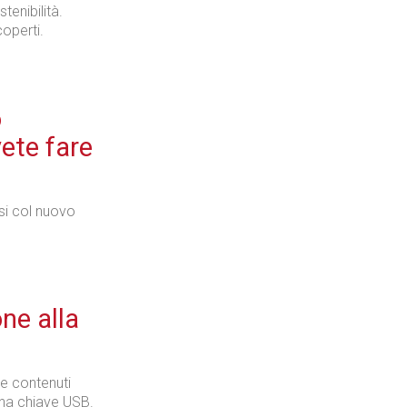
tenibilità.
coperti.
Industria
o
ete fare
Prima dello shopping
si col nuovo
Industria
ne alla
re contenuti
 una chiave USB.