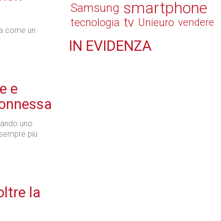
smartphone
Samsung
tv
tecnologia
Unieuro
vendere
cia come un
IN
EVIDENZA
Retail
e e
connessa
tando uno
Il Blog di Nathan (vita da negozio)
, sempre più
Tecnologie
ltre la