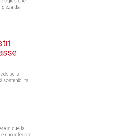
cnologico che
a pizza da
tri
lasse
cede sulla
i sostenibilità.
ere in due la
 e uno inferiore