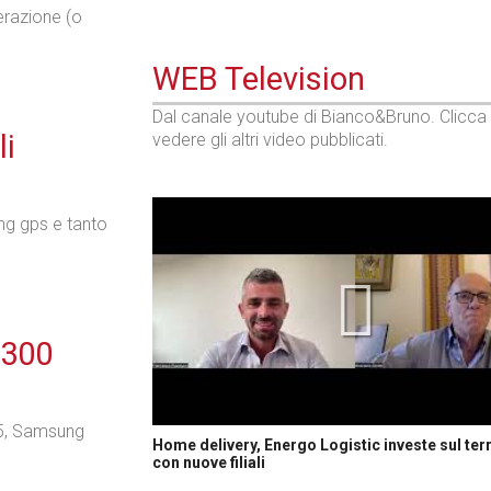
erazione (o
WEB Television
Dal canale youtube di Bianco&Bruno. Clicca
li
vedere gli altri video pubblicati.
ing gps e tanto
 300
05, Samsung
Home delivery, Energo Logistic investe sul terr
con nuove filiali