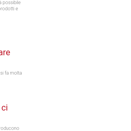
à possibile
prodotti e
are
 si fa molta
 ci
 producono