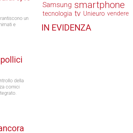
smartphone
Samsung
tv
tecnologia
Unieuro
vendere
arantiscono un
nimati e
IN
EVIDENZA
Retail
pollici
Il Blog di Nathan (vita da negozio)
rollo della
za cornici
tegrato.
Tecnologie
 ancora