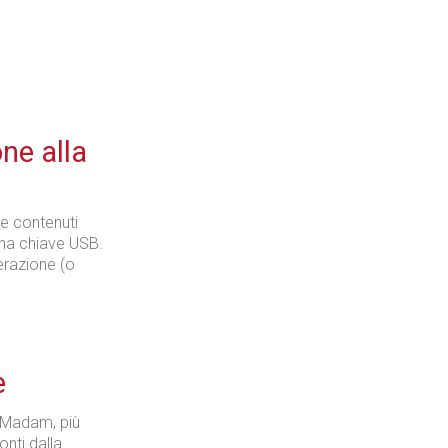
Industria
ne alla
Prima dello shopping
re contenuti
 una chiave USB.
erazione (o
Industria
e
e Madam, più
onti dalla