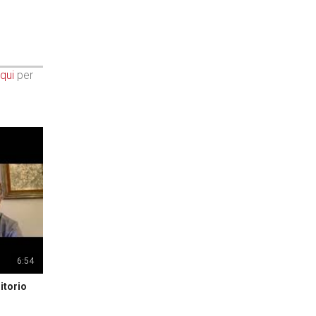
qui
per
6:54
itorio