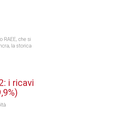
o RAEE, che si
cra, la storica
 i ricavi
9,9%)
ltà