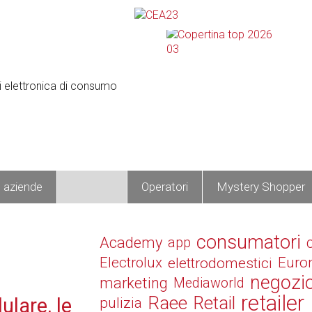
e aziende
Prodotti
Operatori
Mystery Shopper
consumatori
Academy
app
Electrolux
elettrodomestici
Euro
negozi
marketing
Mediaworld
retailer
Raee
Retail
ulare, le
pulizia