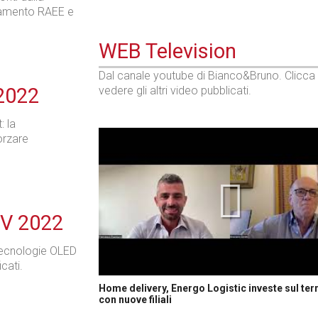
namento RAEE e
WEB Television
Dal canale youtube di Bianco&Bruno. Clicca
 2022
vedere gli altri video pubblicati.
: la
orzare
TV 2022
tecnologie OLED
cati.
Home delivery, Energo Logistic investe sul terr
con nuove filiali