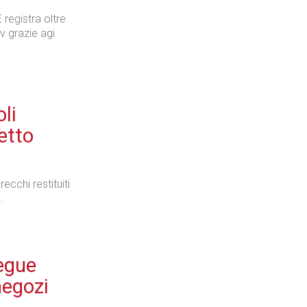
registra oltre
tv grazie agi
li
etto
ecchi restituiti
.
segue
negozi