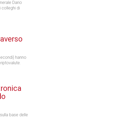
generale Dario
 colleghi di
raverso
0 secondi) hanno
riptovalute.
tronica
do
sulla base delle