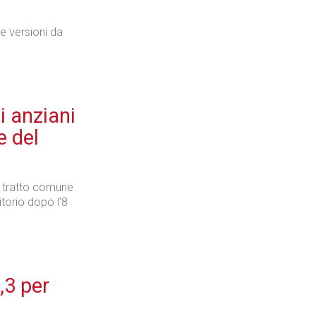
e versioni da
i anziani
e del
un tratto comune
itorio dopo l’8
,3 per