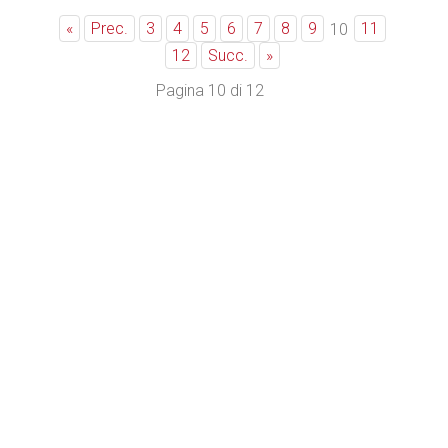
«
Prec.
3
4
5
6
7
8
9
11
10
12
Succ.
»
Pagina 10 di 12