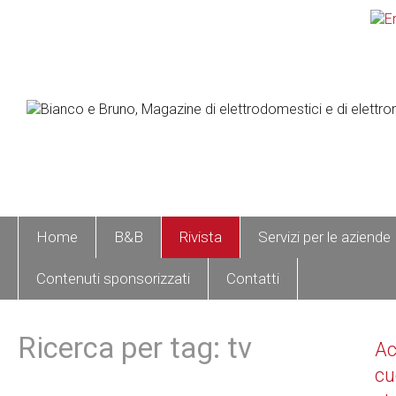
Home
B&B
Rivista
Servizi per le aziende
Contenuti sponsorizzati
Contatti
Ricerca per tag: tv
A
cu