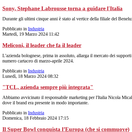
Sony, Stephane Labrousse torna a guidare l'Italia
Durante gli ultimi cinque anni è stato al vertice della filiale del Benelu
Pubblicato in
Industria
Martedì, 19 Marzo 2024 11:42
Meliconi, il leader che fa il leader
L'azienda bolognese, prima in assoluto, allarga il mercato dei supporti 
numero cartaceo di marzo-aprile 2024.
Pubblicato in
Industria
Lunedì, 18 Marzo 2024 08:32
"TCL, azienda sempre più integrata"
Abbiamo avvicinato il responsabile marketing per l'Italia Nicola Mica
dove il brand era presente in modo importante.
Pubblicato in
Industria
Domenica, 18 Febbraio 2024 17:15
Il Super Bowl conquista l’Europa (che si commuove)