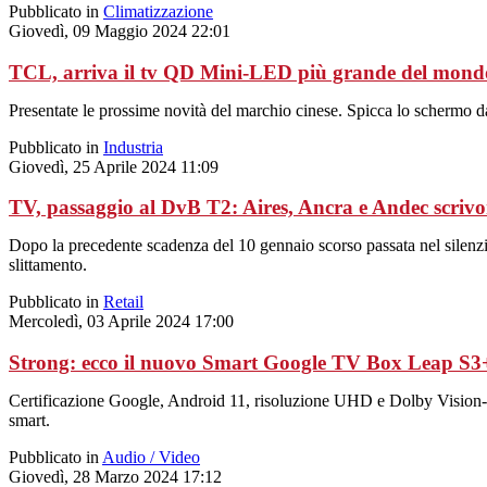
Pubblicato in
Climatizzazione
Giovedì, 09 Maggio 2024 22:01
TCL, arriva il tv QD Mini-LED più grande del mond
Presentate le prossime novità del marchio cinese. Spicca lo schermo da
Pubblicato in
Industria
Giovedì, 25 Aprile 2024 11:09
TV, passaggio al DvB T2: Aires, Ancra e Andec scriv
Dopo la precedente scadenza del 10 gennaio scorso passata nel silenzio 
slittamento.
Pubblicato in
Retail
Mercoledì, 03 Aprile 2024 17:00
Strong: ecco il nuovo Smart Google TV Box Leap S3
Certificazione Google, Android 11, risoluzione UHD e Dolby Vision-Atmo
smart.
Pubblicato in
Audio / Video
Giovedì, 28 Marzo 2024 17:12