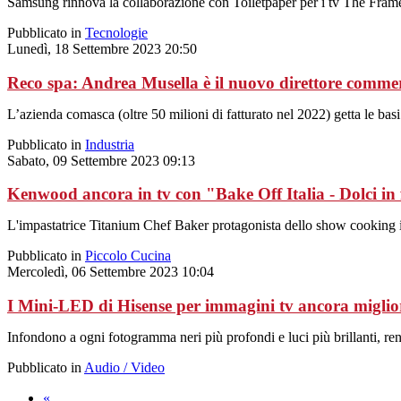
Samsung rinnova la collaborazione con Toiletpaper per i tv The Fram
Pubblicato in
Tecnologie
Lunedì, 18 Settembre 2023 20:50
Reco spa: Andrea Musella è il nuovo direttore commer
L’azienda comasca (oltre 50 milioni di fatturato nel 2022) getta le basi
Pubblicato in
Industria
Sabato, 09 Settembre 2023 09:13
Kenwood ancora in tv con "Bake Off Italia - Dolci in
L'impastatrice Titanium Chef Baker protagonista dello show cooking 
Pubblicato in
Piccolo Cucina
Mercoledì, 06 Settembre 2023 10:04
I Mini-LED di Hisense per immagini tv ancora miglio
Infondono a ogni fotogramma neri più profondi e luci più brillanti, ren
Pubblicato in
Audio / Video
«