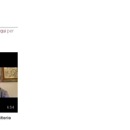
qui
per
6:54
itorio