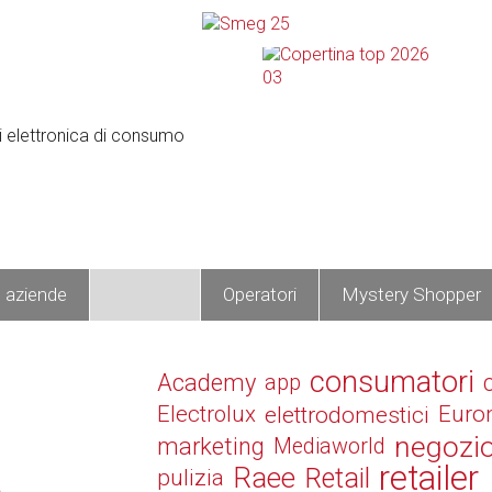
e aziende
Prodotti
Operatori
Mystery Shopper
consumatori
Academy
app
Electrolux
elettrodomestici
Euro
negozi
marketing
Mediaworld
retailer
Raee
Retail
a
pulizia