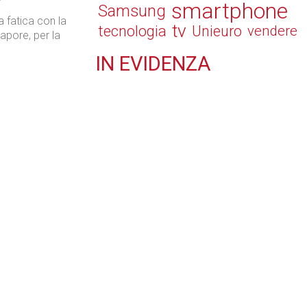
smartphone
Samsung
a fatica con la
tv
tecnologia
Unieuro
vendere
apore, per la
IN
EVIDENZA
Tecnologie
Retail
Il Blog di Nathan (vita da negozio)