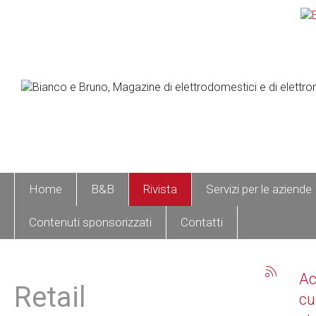
Home
B&B
Rivista
Servizi per le aziende
Contenuti sponsorizzati
Contatti
A
Retail
cu