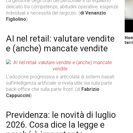
La gestione degli orari del personale è un equilibrio
delicato tra competenze, abitudini operative, esigenze
individuali e necessità del negozio. (
di Venanzio
Figliolino
)
AI nel retail: valutare vendite
Home
terr
e (anche) mancate vendite
L’adozione progressiva e articolata di sistemi basati
sull’intelligenza artificiale si rivela utile sia sulla parte
back-office che sulla parte front. (di
Fabrizio
Cappuccini
)
Previdenza: le novità di luglio
2026. Cosa dice la legge e