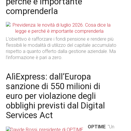
perché è importante
comprenderla
L’obiettivo è rafforzare i fondi pensione e rendere più
flessibili le modalità di utilizzo del capitale accumulato
rispetto a quanto offerto dalla gestione aziendale. Ma
l’informazione è pari a zero.
AlìExpress: dall’Europa
sanzione di 550 milioni di
euro per violazione degli
obblighi previsti dal Digital
Services Act
OPTIME
: "Un