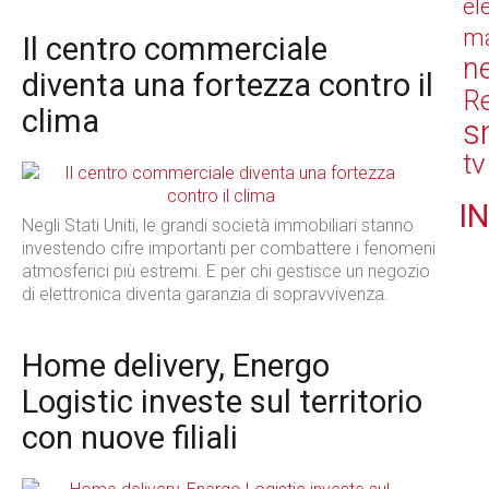
el
ma
Il centro commerciale
n
diventa una fortezza contro il
Re
clima
s
tv
IN
Negli Stati Uniti, le grandi società immobiliari stanno
investendo cifre importanti per combattere i fenomeni
atmosferici più estremi. E per chi gestisce un negozio
di elettronica diventa garanzia di sopravvivenza.
Home delivery, Energo
Logistic investe sul territorio
con nuove filiali