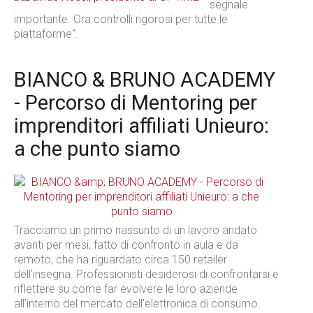
segnale
importante. Ora controlli rigorosi per tutte le
piattaforme".
BIANCO & BRUNO ACADEMY
- Percorso di Mentoring per
imprenditori affiliati Unieuro:
a che punto siamo
Tracciamo un primo riassunto di un lavoro andato
avanti per mesi, fatto di confronto in aula e da
remoto, che ha riguardato circa 150 retailer
dell’insegna. Professionisti desiderosi di confrontarsi e
riflettere su come far evolvere le loro aziende
all’interno del mercato dell’elettronica di consumo.