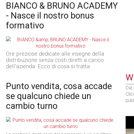
BIANCO & BRUNO ACADEMY
- Nasce il nostro bonus
formativo
Ore preziose dedicate alle insegne della
distribuzione senza costi diretti a carico
dell’azienda. Ecco di cosa si tratta.
WE
Punto vendita, cosa accade
Dal
se qualcuno chiede un
Cli
pubb
cambio turno