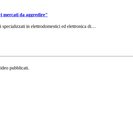
vi mercati da aggredire"
ri specializzati in elettrodomestici ed elettronica di…
video pubblicati.