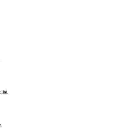
.
lità.
o.