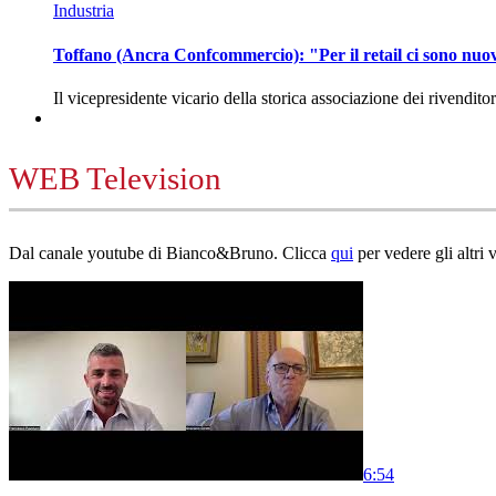
Industria
Toffano (Ancra Confcommercio): "Per il retail ci sono nuo
Il vicepresidente vicario della storica associazione dei rivendito
WEB Television
Dal canale youtube di Bianco&Bruno. Clicca
qui
per vedere gli altri 
6:54