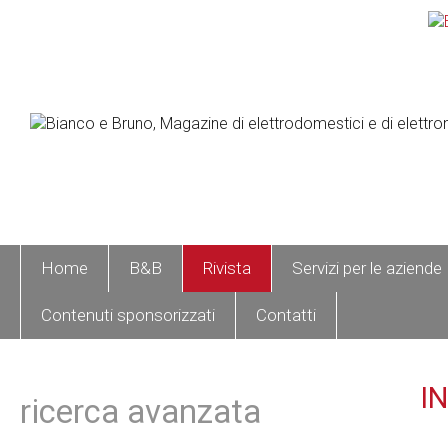
Home
B&B
Rivista
Servizi per le aziende
Contenuti sponsorizzati
Contatti
IN
ricerca avanzata