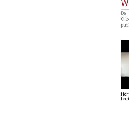
WE
Dal
Cli
pubb
Home
terr