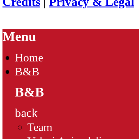
Credits
|
Privacy & Legal
Menu
Home
B&B
B&B
back
Team