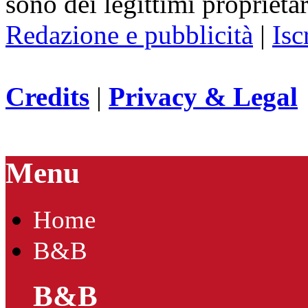
sono dei legittimi proprietar
Redazione e pubblicità
|
Isc
Credits
|
Privacy & Legal
Menu
Home
B&B
B&B