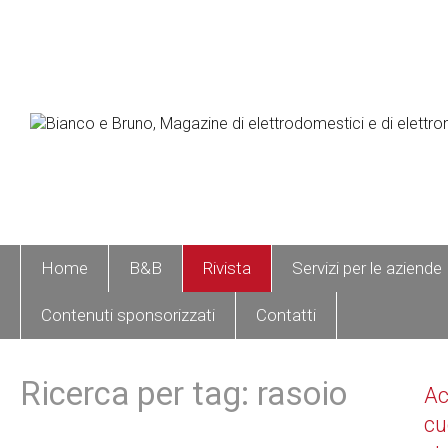
Home
B&B
Rivista
Servizi per le aziende
Contenuti sponsorizzati
Contatti
Ricerca per tag: rasoio
A
cu