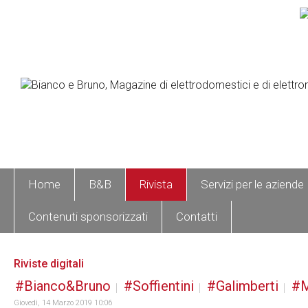
Home
B&B
Rivista
Servizi per le aziende
Contenuti sponsorizzati
Contatti
Riviste digitali
Bianco&Bruno
Soffientini
Galimberti
M
Giovedì, 14 Marzo 2019 10:06