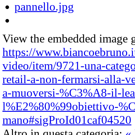
View the embedded image ga
https://www.biancoebruno.it
video/item/9721-una-categor
retail-a-non-fermarsi-alla-v
a-muoversi-%C3%A8-il-lead
l%E2%80%99obiettivo-%C3
mano#sigProId01caf04520
Altro in questa categoria:
« 