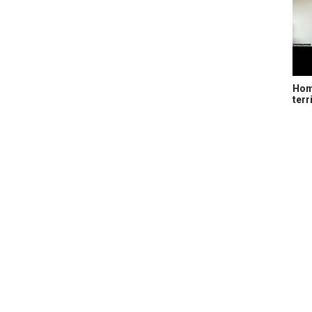
Home
terr