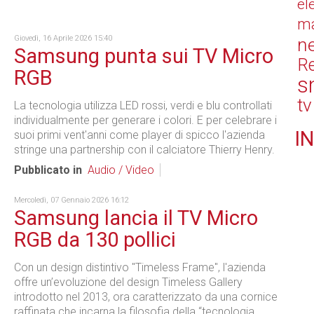
el
ma
Giovedì, 16 Aprile 2026 15:40
n
Samsung punta sui TV Micro
Re
RGB
s
tv
La tecnologia utilizza LED rossi, verdi e blu controllati
individualmente per generare i colori. E per celebrare i
IN
suoi primi vent'anni come player di spicco l'azienda
stringe una partnership con il calciatore Thierry Henry.
Pubblicato in
Audio / Video
Mercoledì, 07 Gennaio 2026 16:12
Samsung lancia il TV Micro
RGB da 130 pollici
Con un design distintivo "Timeless Frame", l'azienda
offre un’evoluzione del design Timeless Gallery
introdotto nel 2013, ora caratterizzato da una cornice
raffinata che incarna la filosofia della “tecnologia