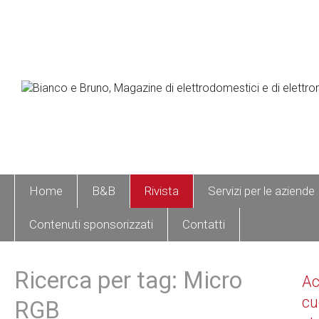
Home
B&B
Rivista
Servizi per le aziende
Contenuti sponsorizzati
Contatti
Ricerca per tag: Micro
A
cu
RGB