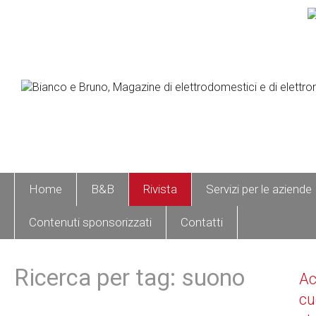
Home
B&B
Rivista
Servizi per le aziende
Contenuti sponsorizzati
Contatti
Ricerca per tag: suono
A
cu