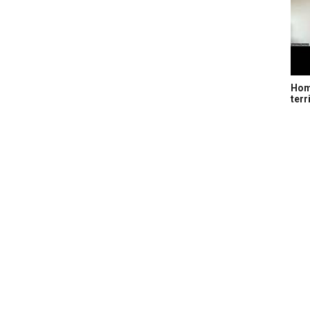
Home
terr