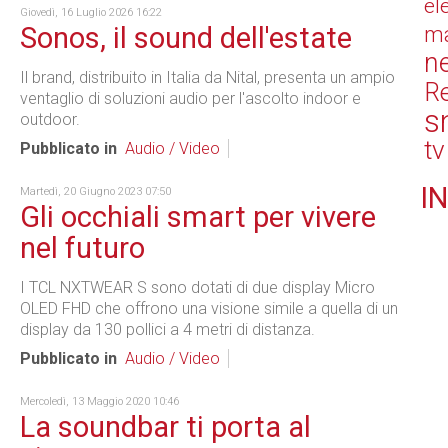
el
Giovedì, 16 Luglio 2026 16:22
Sonos, il sound dell'estate
ma
n
Il brand, distribuito in Italia da Nital, presenta un ampio
Re
ventaglio di soluzioni audio per l'ascolto indoor e
s
outdoor.
tv
Pubblicato in
Audio / Video
IN
Martedì, 20 Giugno 2023 07:50
Gli occhiali smart per vivere
nel futuro
I TCL NXTWEAR S sono dotati di due display Micro
OLED FHD che offrono una visione simile a quella di un
display da 130 pollici a 4 metri di distanza.
Pubblicato in
Audio / Video
Mercoledì, 13 Maggio 2020 10:46
La soundbar ti porta al