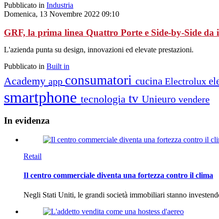
Pubblicato in
Industria
Domenica, 13 Novembre 2022 09:10
GRF, la prima linea Quattro Porte e Side-by-Side da 
L'azienda punta su design, innovazioni ed elevate prestazioni.
Pubblicato in
Built in
consumatori
Academy
cucina
el
app
Electrolux
smartphone
tv
tecnologia
Unieuro
vendere
In
evidenza
Retail
Il centro commerciale diventa una fortezza contro il clima
Negli Stati Uniti, le grandi società immobiliari stanno investen