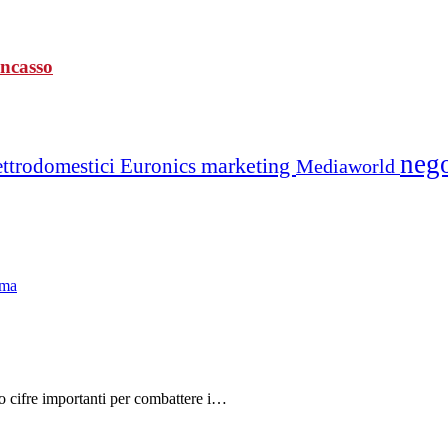
incasso
neg
marketing
ettrodomestici
Euronics
Mediaworld
do cifre importanti per combattere i…