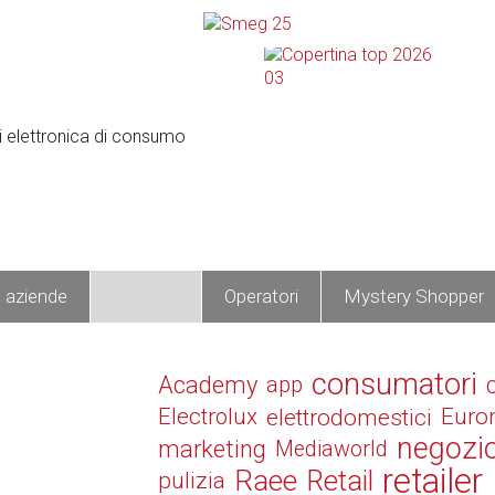
e aziende
Prodotti
Operatori
Mystery Shopper
consumatori
Academy
app
Electrolux
elettrodomestici
Euro
negozi
marketing
Mediaworld
retailer
Raee
Retail
pulizia