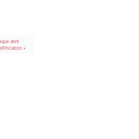
Tecnologie
nque anni
ll’incasso »
Industria
Prima dello shopping