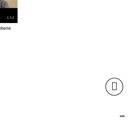
6:54
itorio