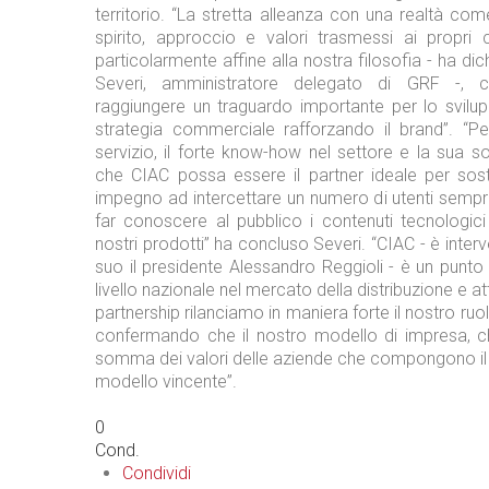
territorio. “La stretta alleanza con una realtà c
spirito, approccio e valori trasmessi ai propri c
particolarmente affine alla nostra filosofia - ha di
Severi, amministratore delegato di GRF -, c
raggiungere un traguardo importante per lo svilup
strategia commerciale rafforzando il brand”. “Per
servizio, il forte know-how nel settore e la sua sol
che CIAC possa essere il partner ideale per sost
impegno ad intercettare un numero di utenti semp
far conoscere al pubblico i contenuti tecnologici
nostri prodotti” ha concluso Severi. “CIAC - è inter
suo il presidente Alessandro Reggioli - è un punto 
livello nazionale nel mercato della distribuzione e 
partnership rilanciamo in maniera forte il nostro ruol
confermando che il nostro modello di impresa, ch
somma dei valori delle aziende che compongono il 
modello vincente”.
0
Cond.
Condividi