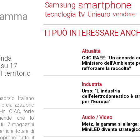
smartphone
Samsung
tv
 gamma
tecnologia
Unieuro
vendere
TI PUÒ INTERESSARE ANCH
Attualità
enda
CdC RAEE: "Un accordo c
Ministero dell'Ambiente p
 su 17
rafforzare la raccolta"
 territorio
Industria
Urso: “L’industria
dell’elettrodomestico è st
orzio Italiano
per l’Europa”
cializzazione
in. CIAC, forte
Audio / Video
ziende che lo
Metz, la gamma si allarga: 
ti 17 magazzini
MiniLED diventa strategic
erficie totale di
oprono tutto il