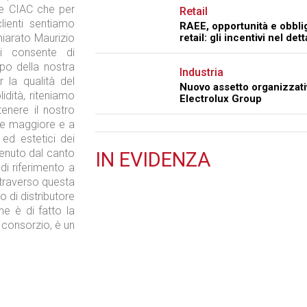
ome CIAC che per
Retail
lienti sentiamo
RAEE, opportunità e obblig
chiarato Maurizio
retail: gli incentivi nel dett
i consente di
po della nostra
Industria
 la qualità del
Nuovo assetto organizzati
idità, riteniamo
Electrolux Group
enere il nostro
re maggiore e a
 ed estetici dei
venuto dal canto
IN
EVIDENZA
di riferimento a
Retail
attraverso questa
o di distributore
e è di fatto la
consorzio, è un
Il Blog di Nathan (vita da negozio)