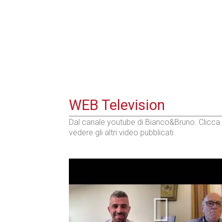
Industria
WEB Television
Dal canale youtube di Bianco&Bruno. Clicca
vedere gli altri video pubblicati.