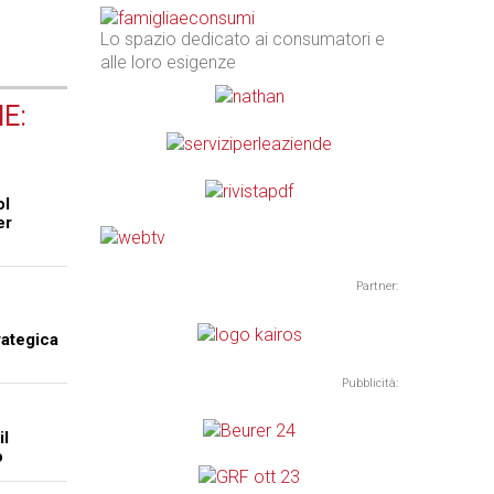
Lo spazio dedicato ai consumatori e
alle loro esigenze
E:
ol
er
Partner:
rategica
Pubblicità:
il
o