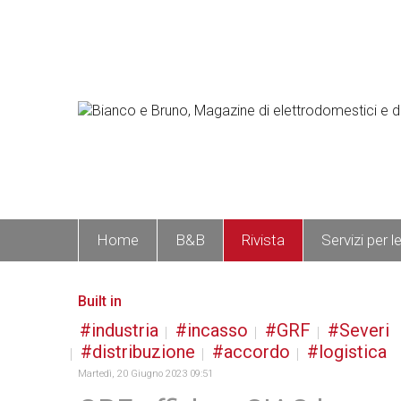
Home
B&B
Rivista
Servizi per l
Built in
industria
incasso
GRF
Severi
distribuzione
accordo
logistica
Martedì, 20 Giugno 2023 09:51