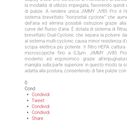
la modalità di utilizzo impiegata, favorendo quindi 
di pulizie. A rendere unica JIMMY JV85 Pro è l'i
sistema brevettato "horizontal cyclone" che aume
dell'aria ed elimina possibili ostruzioni grazie all
curve del flusso d'aria. È dotata di sistema di filt
brevettato Dual-Cyclonic che separa la polvere dall
al sistema multi-cyclonic causa minor resistenza d'
scopa elettrica più potente. Il filtro HEPA cattura 
microscopiche fino a 0,3μm. JIMMY JV85 Pro
moderno ed ergonomico grazie all'impugnatura
maniglia sulla parte superiore: in questo modo la sc
adatta alla postura, consentendo di fare pulizie con
0
Cond.
Condividi
Tweet
Condividi
Condividi
Share