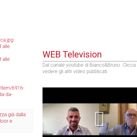
Prima dello shopping
WEB Television
Dal canale youtube di Bianco&Bruno. Clicca
vedere gli altri video pubblicati.
/item/6916-
da-da-
zza già dalla
floor e