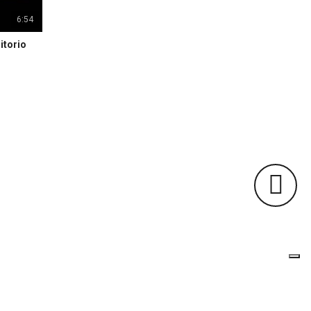
6:54
itorio