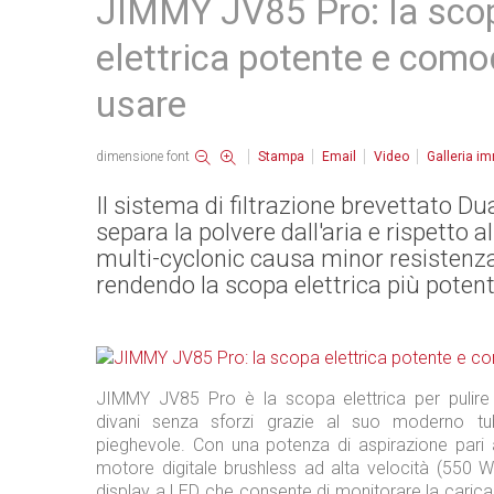
JIMMY JV85 Pro: la sco
elettrica potente e com
usare
dimensione font
Stampa
Email
Video
Galleria i
Il sistema di filtrazione brevettato Du
separa la polvere dall'aria e rispetto 
multi-cyclonic causa minor resistenza
rendendo la scopa elettrica più potent
JIMMY JV85 Pro è la scopa elettrica per pulire
divani senza sforzi grazie al suo moderno tub
pieghevole. Con una potenza di aspirazione par
motore digitale brushless ad alta velocità (550 W
display a LED che consente di monitorare la carica 