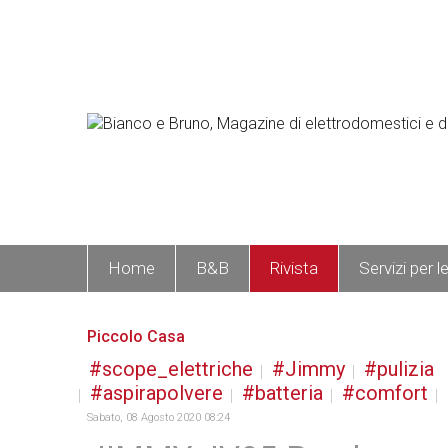
Home
B&B
Rivista
Servizi per l
Piccolo Casa
scope_elettriche
Jimmy
pulizia
aspirapolvere
batteria
comfort
Sabato, 08 Agosto 2020 08:24