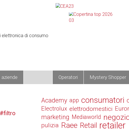
e aziende
Prodotti
Operatori
Mystery Shopper
consumatori
Academy
app
Electrolux
elettrodomestici
Euro
filtro
negozi
marketing
Mediaworld
retailer
Raee
Retail
pulizia