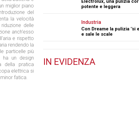
Electrolux, una pulizia co
un miglior piano
potente e leggera
ntroduzione del
nta la velocità
Industria
a riduzione delle
Con Dreame la pulizia "si 
razione anch'esso
e sale le scale
'aria e rispetto
aria rendendo la
le particelle più
 ha un design
IN
EVIDENZA
 della pratica
Tecnologie
opa elettrica si
 minor fatica.
Retail