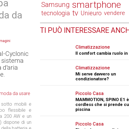
pa
smartphone
Samsung
tv
oda da
tecnologia
Unieuro
vendere
TI PUÒ INTERESSARE ANCH
mmagini
Climatizzazione
al-Cyclonic
Il comfort cambia ruolo in
al sistema
 d'aria
Climatizzazione
e.
Mi serve davvero un
condizionatore?
Piccolo Casa
MAMMOTION, SPINO E1 è i
 sotto mobili e
cordless che si prende cu
piscina
o flessibile e
i a 200 AW e un
) dispone di un
Piccolo Casa
della batteria e