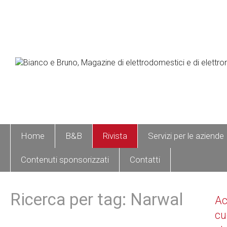
Home
B&B
Rivista
Servizi per le aziende
Contenuti sponsorizzati
Contatti
Ricerca per tag: Narwal
A
cu