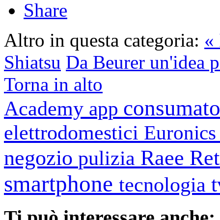
Share
Altro in questa categoria:
« 
Shiatsu
Da Beurer un'idea pe
Torna in alto
consumato
Academy
app
elettrodomestici
Euronic
negozio
Raee
Ret
pulizia
smartphone
tecnologia
Ti può interessare anche: