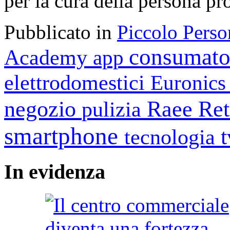
per la cura della persona pr
Pubblicato in
Piccolo Perso
consumato
Academy
app
elettrodomestici
Euronic
negozio
Raee
Ret
pulizia
smartphone
tecnologia
In
evidenza