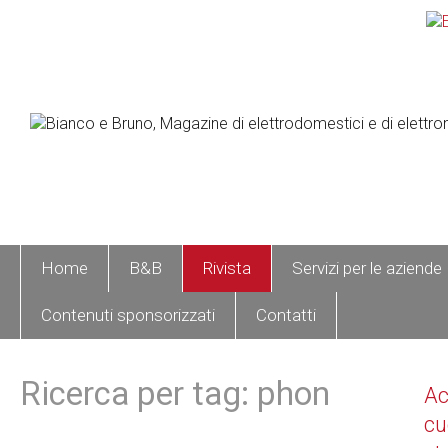
Home
B&B
Rivista
Servizi per le aziende
Contenuti sponsorizzati
Contatti
Ricerca per tag: phon
A
cu