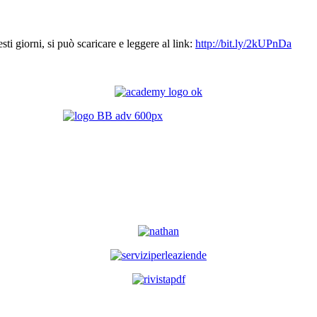
ti giorni, si può scaricare e leggere al link:
http://bit.ly/2kUPnDa