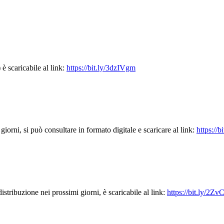
è scaricabile al link:
https://bit.ly/3dzIVgm
iorni, si può consultare in formato digitale e scaricare al link:
https://b
stribuzione nei prossimi giorni, è scaricabile al link:
https://bit.ly/2Z