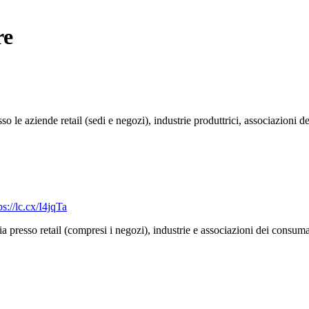
re
so le aziende retail (sedi e negozi), industrie produttrici, associazioni d
ps://lc.cx/I4jqTa
lia presso retail (compresi i negozi), industrie e associazioni dei consuma