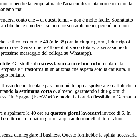
zione o perché la temperatura dell'aria condizionata non è mai quella
amontano mai.
rendersi conto che – di questi tempi – non è molto facile. Soprattutto
se sarebbe bene chiedersi: se non posso cambiare io, perché non può
e se ti concedono le 40 (o le 38) ore in cinque giorni, i due riposi
ino di ore. Senza quelle 48 ore di distacco totale, la sensazione di
 al prossimo messaggio del collega su Whatsapp).
ibile
. Gli studi sullo
stress lavoro-correlato
parlano chiaro: la
l'empatia e ti trasforma in un automa che aspetta solo la chiusura. Il
ggio lontano.
l flusso di clienti cala e passiamo più tempo a spolverare scaffali che a
entando la
settimana corta
o, almeno, garantendo i due giorni di
ressi” in Spagna (FlexWork) e modelli di orario flessibile in Germania
ire a spalmare le 40 ore su
quattro giorni lavorativi
invece di 6. In
lla settimana di quattro giorni, applicando modelli di turnazione
i senza danneggiare il business. Questo fornirebbe la spinta necessaria