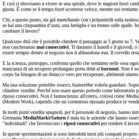
E così ci ritroviamo a vivere in una spirale, dove le stagioni fuori c
giusta. È come se il tempo fuori scorresse veloce, mentre noi restiamo ib
Chi, a questo punto, sta già martellando con i polpastrelli sulla tasti
se hai una cinquantina d’anni, una famiglia e un mutuo sulle spalle. In
cambiare il lavoro?
Qualcuno dirà che è possibile chiedere il passaggio ai 5 giorni su 7. V
non cascheranno
mai consecutivi
. Ti daranno il lunedì e il giovedì, 
essere sempre dentro al negozio non ti abbandona mai. Il cervello resta
E la scienza, purtroppo, conferma quello che sentiamo nelle ossa ogni 
mancanza di un recupero prolungato porta dritti al
burnout
. Non è so
corpo ha bisogno di un distacco vero per recuperare, altrimenti stia
Ma una soluzione potrebbe esserci, basterebbe volerla guardare. Sopra
chiudere vendite. Perché non usare questo periodo come laboratorio pe
riposo consecutivi. Non è fantascienza: all'estero, colossi come Media
(Modern Work), capendo che un commesso riposato produce (e vende)
In molti punti vendita spagnoli, per il personale di negozio, hanno intro
Germania
MediaMarkt/Saturn
è stata tra le aziende che hanno osser
"individuali" che favoriscono i
riposi consecutivi
per rendere il lavoro
In queste sperimentazioni si sono introdotti turni più compatti proprio