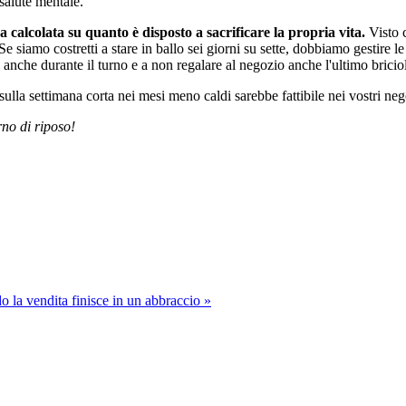
 salute mentale.
a calcolata su quanto è disposto a sacrificare la propria vita.
Visto c
siamo costretti a stare in ballo sei giorni su sette, dobbiamo gestire le 
nche durante il turno e a non regalare al negozio anche l'ultimo briciolo
ulla settimana corta nei mesi meno caldi sarebbe fattibile nei vostri ne
rno di riposo!
 la vendita finisce in un abbraccio »