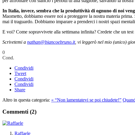
per affrontare con slancio i periodi di alta stagione, salvando la nostra
In Italia, invece, sembra che la produttività di ognuno di noi veng
Maometto, dobbiamo essere noi a proteggere la nostra materia prima. Se 
mai il traguardo. Dobbiamo imparare a prenderci i nostri spazi mentali a
E voi? Come sopravvivete alla settimana infinita? Credete che un test s
Scrivetemi a
nathan@biancoebruno.it
, vi leggerò nel mio (unico) gio
0
Cond.
Condividi
Tweet
Condividi
Condividi
Share
Altro in questa categoria:
« “Non lamentatevi se poi chiudete!”
Quando
Commenti (
2
)
Raffaele