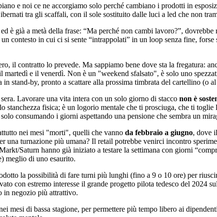
ambiano e noi ce ne accorgiamo solo perché cambiano i prodotti in esposi
ernati tra gli scaffali, con il sole sostituito dalle luci a led che non tr
era ed è già a metà della frase: “Ma perché non cambi lavoro?”, dovrebbe 
 un contesto in cui ci si sente “intrappolati” in un loop senza fine, for
ero, il contratto lo prevede. Ma sappiamo bene dove sta la fregatura: anch
o il martedì e il venerdì. Non è un "weekend sfalsato", è solo uno spezzat
 in stand-by, pronto a scattare alla prossima timbrata del cartellino (o
sera. Lavorare una vita intera con un solo giorno di stacco
non è sosten
lo stanchezza fisica; è un logorio mentale che ti prosciuga, che ti toglie 
mo solo consumando i giorni aspettando una pensione che sembra un mira
ttutto nei mesi "morti", quelli che vanno
da febbraio a giugno
, dove i
r una turnazione più umana? Il retail potrebbe venirci incontro sperim
Markt/Saturn hanno già iniziato a testare la settimana con giorni “comp
 meglio di uno esaurito.
dotto la possibilità di fare turni più lunghi (fino a 9 o 10 ore) per riusc
vato con estremo interesse il grande progetto pilota tedesco del 2024 su
 in negozio più attrattivo.
 nei mesi di bassa stagione, per permettere più tempo libero ai dipendent