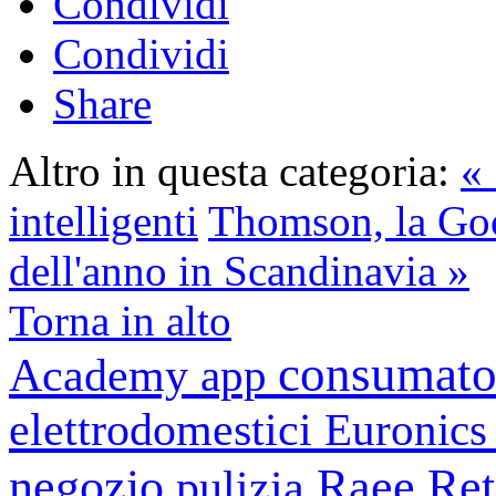
Condividi
Condividi
Share
Altro in questa categoria:
«
intelligenti
Thomson, la Go
dell'anno in Scandinavia »
Torna in alto
consumato
Academy
app
elettrodomestici
Euronic
negozio
Raee
Ret
pulizia